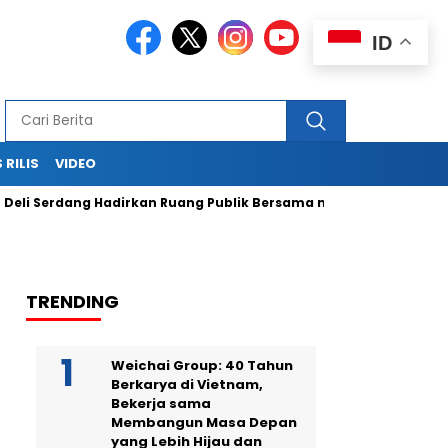
ID
 RILIS
VIDEO
 Serdang Hadirkan Ruang Publik Bersama melalui Pembangunan
TRENDING
Weichai Group: 40 Tahun
Berkarya di Vietnam,
Bekerja sama
Membangun Masa Depan
yang Lebih Hijau dan