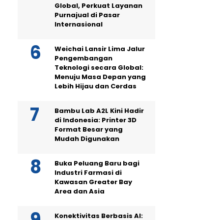
Global, Perkuat Layanan
Purnajual di Pasar
Internasional
Weichai Lansir Lima Jalur
Pengembangan
Teknologi secara Global:
Menuju Masa Depan yang
Lebih Hijau dan Cerdas
Bambu Lab A2L Kini Hadir
di Indonesia: Printer 3D
Format Besar yang
Mudah Digunakan
Buka Peluang Baru bagi
Industri Farmasi di
Kawasan Greater Bay
Area dan Asia
Konektivitas Berbasis AI: