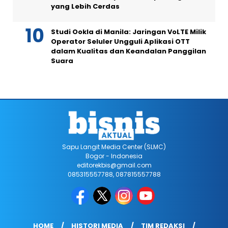
yang Lebih Cerdas
Studi Ookla di Manila: Jaringan VoLTE Milik
Operator Seluler Ungguli Aplikasi OTT
dalam Kualitas dan Keandalan Panggilan
Suara
Sapu Langit Media Center (SLMC)
Bogor - Indonesia
editorekbis@gmail.com
085315557788, 087815557788
HOME
HISTORI MEDIA
TIM REDAKSI