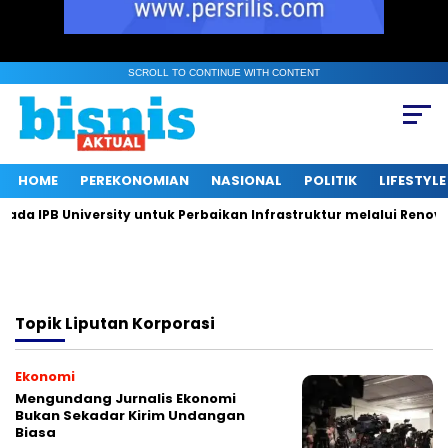
SCROLL TO CONTINUE WITH CONTENT
HOME
PEREKONOMIAN
NASIONAL
POLITIK
LIFESTYLE
a IPB University untuk Perbaikan Infrastruktur melalui Renovas
Topik
Liputan Korporasi
Ekonomi
Mengundang Jurnalis Ekonomi
Bukan Sekadar Kirim Undangan
Biasa