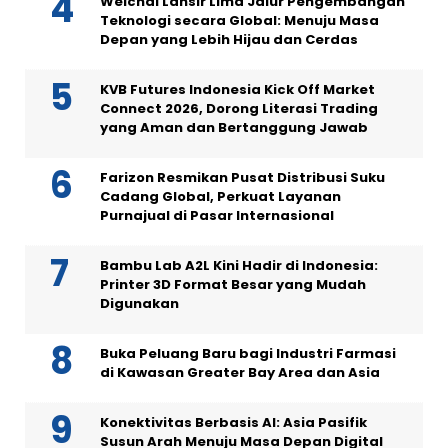
Weichai Lansir Lima Jalur Pengembangan
Teknologi secara Global: Menuju Masa
Depan yang Lebih Hijau dan Cerdas
KVB Futures Indonesia Kick Off Market
Connect 2026, Dorong Literasi Trading
yang Aman dan Bertanggung Jawab
Farizon Resmikan Pusat Distribusi Suku
Cadang Global, Perkuat Layanan
Purnajual di Pasar Internasional
Bambu Lab A2L Kini Hadir di Indonesia:
Printer 3D Format Besar yang Mudah
Digunakan
Buka Peluang Baru bagi Industri Farmasi
di Kawasan Greater Bay Area dan Asia
Konektivitas Berbasis AI: Asia Pasifik
Susun Arah Menuju Masa Depan Digital