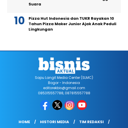
Suara
Pizza Hut Indonesia dan TUKR Rayakan 10
Tahun Pizza Maker Junior Ajak Anak Peduli
Lingkungan
Sapu Langit Media Center (SLMC)
Bogor - Indonesia
editorekbis@gmail.com
085315557788, 087815557788
HOME
HISTORI MEDIA
TIM REDAKSI