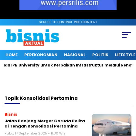
SCROLL TO CONTINUE WITH CONTENT
HOME
PEREKONOMIAN
NASIONAL
POLITIK
LIFESTYLE
 IPB University untuk Perbaikan Infrastruktur melalui Renovasi
Topik
Konsolidasi Pertamina
Bisnis
Jalan Panjang Merger Garuda Pelita
di Tengah Konsolidasi Pertamina
Rabu, 17 September 2025 - 11:30 WIB