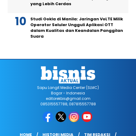
yang Lebih Cerdas
Studi Ookla di Manila: Jaringan VoLTE Milik
Operator Seluler Ungguli Aplikasi OTT
dalam Kualitas dan Keandalan Panggilan
Suara
Sapu Langit Media Center (SLMC)
Bogor - Indonesia
editorekbis@gmail.com
085315557788, 087815557788
HOME
HISTORI MEDIA
TIM REDAKSI