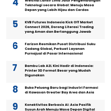
Weichai Lansir Lima Jalur Pengembangan
Teknologi secara Global: Menuju Masa
Depan yang Lebih Hijau dan Cerdas
KVB Futures Indonesia Kick Off Market
Connect 2026, Dorong Literasi Trading
yang Aman dan Bertanggung Jawab
Farizon Resmikan Pusat Distribusi Suku
Cadang Global, Perkuat Layanan
Purnajual di Pasar Internasional
Bambu Lab A2L Kini Hadir di Indonesia:
Printer 3D Format Besar yang Mudah
Digunakan
Buka Peluang Baru bagi Industri Farmasi
di Kawasan Greater Bay Area dan Asia
Konektivitas Berbasis AI: Asia Pasifik
Susun Arah Menuju Masa Depan Digital