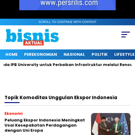
SCROLL TO CONTINUE WITH CONTENT
HOME
PEREKONOMIAN
NASIONAL
POLITIK
LIFESTYLE
 IPB University untuk Perbaikan Infrastruktur melalui Renovasi
Topik
Komoditas Unggulan Ekspor Indonesia
Ekonomi
Peluang Ekspor Indonesia Meningkat
Usai Kesepakatan Perdagangan
dengan Uni Eropa