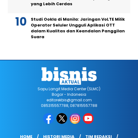
yang Lebih Cerdas
Studi Ookla di Manila: Jaringan VoLTE Milik
Operator Seluler Ungguli Aplikasi OTT
dalam Kualitas dan Keandalan Panggilan
Suara
Sapu Langit Media Center (SLMC)
Bogor - Indonesia
editorekbis@gmail.com
085315557788, 087815557788
HOME
HISTORI MEDIA
TIM REDAKSI