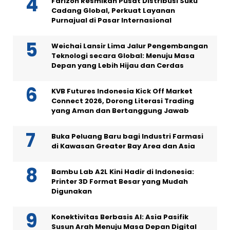
Farizon Resmikan Pusat Distribusi Suku
Cadang Global, Perkuat Layanan
Purnajual di Pasar Internasional
Weichai Lansir Lima Jalur Pengembangan
Teknologi secara Global: Menuju Masa
Depan yang Lebih Hijau dan Cerdas
KVB Futures Indonesia Kick Off Market
Connect 2026, Dorong Literasi Trading
yang Aman dan Bertanggung Jawab
Buka Peluang Baru bagi Industri Farmasi
di Kawasan Greater Bay Area dan Asia
Bambu Lab A2L Kini Hadir di Indonesia:
Printer 3D Format Besar yang Mudah
Digunakan
Konektivitas Berbasis AI: Asia Pasifik
Susun Arah Menuju Masa Depan Digital