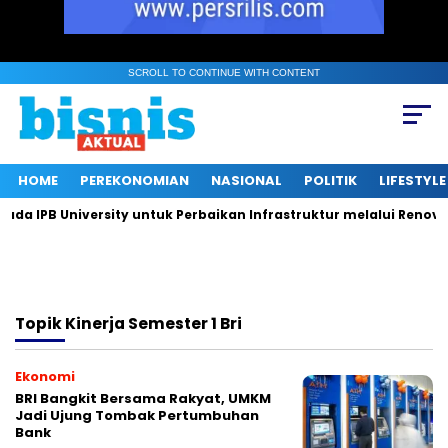
SCROLL TO CONTINUE WITH CONTENT
HOME
PEREKONOMIAN
NASIONAL
POLITIK
LIFESTYLE
 IPB University untuk Perbaikan Infrastruktur melalui Renovasi
Topik
Kinerja Semester 1 Bri
Ekonomi
BRI Bangkit Bersama Rakyat, UMKM
Jadi Ujung Tombak Pertumbuhan
Bank