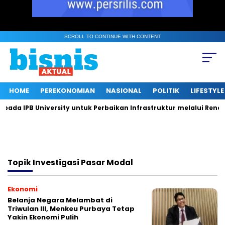
SCROLL TO CONTINUE WITH CONTENT
HOME
PEREKONOMIAN
NASIONAL
POLITIK
LIFESTYLE
a IPB University untuk Perbaikan Infrastruktur melalui Renova
Topik
Investigasi Pasar Modal
Ekonomi
Belanja Negara Melambat di
Triwulan III, Menkeu Purbaya Tetap
Yakin Ekonomi Pulih