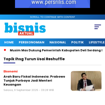
SCROLL TO CONTINUE WITH CONTENT
HOME
PEREKONOMIAN
NASIONAL
POLITIK
LIFESTYLE
Musim Mas Dukung Pemerintah Kabupaten Deli Serdang Had
Topik
Ihsg Turun Usai Reshuffle
Ekonomi
Arah Baru Fiskal Indonesia: Prabowo
Tunjuk Purbaya Jadi Menteri
Keuangan
Selasa, 9 September 2025 - 09:28 WIB