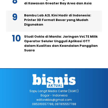
di Kawasan Greater Bay Area dan Asia
Bambu Lab A2L Kini Hadir di Indonesia:
Printer 3D Format Besar yang Mudah
Digunakan
Studi Ookla di Manila: Jaringan VoLTE Milik
Operator Seluler Ungguli Aplikasi OTT
dalam Kualitas dan Keandalan Panggilan
Suara
Sapu Langit Media Center (SLMC)
Bogor - Indonesia
editorekbis@gmail.com
085315557788, 087815557788