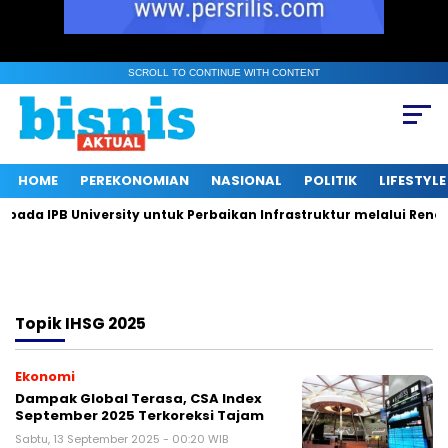
SCROLL TO CONTINUE WITH CONTENT
HOME
PEREKONOMIAN
NASIONAL
POLITIK
LIFESTYLE
da IPB University untuk Perbaikan Infrastruktur melalui Renova
Topik
IHSG 2025
Ekonomi
Dampak Global Terasa, CSA Index
September 2025 Terkoreksi Tajam
Sabtu, 13 September 2025 - 00:20 WIB