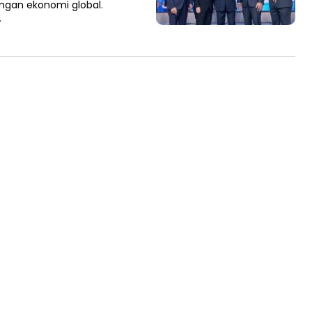
tangan ekonomi global.
…