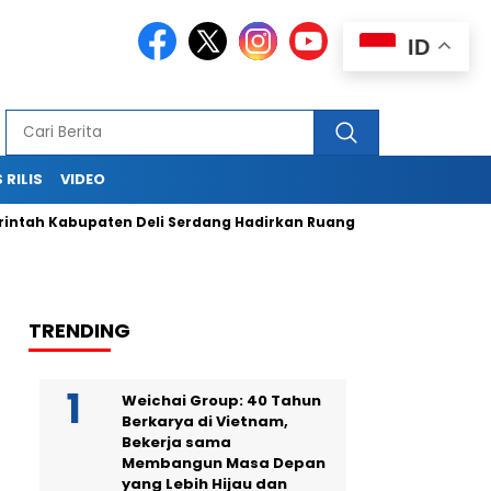
ID
 RILIS
VIDEO
h Kabupaten Deli Serdang Hadirkan Ruang Publik Bersama mel
TRENDING
Weichai Group: 40 Tahun
Berkarya di Vietnam,
Bekerja sama
Membangun Masa Depan
yang Lebih Hijau dan