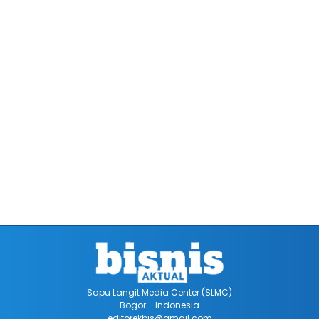
Sapu Langit Media Center (SLMC)
Bogor - Indonesia
editorekbis@gmail.com