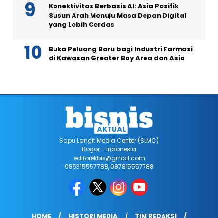
Konektivitas Berbasis AI: Asia Pasifik
Susun Arah Menuju Masa Depan Digital
yang Lebih Cerdas
Buka Peluang Baru bagi Industri Farmasi
di Kawasan Greater Bay Area dan Asia
Sapu Langit Media Center (SLMC)
Bogor - Indonesia
editorekbis@gmail.com
085315557788, 087815557788
HOME
HISTORI MEDIA
TIM REDAKSI