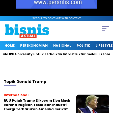
SCROLL TO CONTINUE WITH CONTENT
HOME
PEREKONOMIAN
NASIONAL
POLITIK
LIFESTYLE
 IPB University untuk Perbaikan Infrastruktur melalui Renovasi
Topik
Donald Trump
Internasional
RUU Pajak Trump Dikecam Elon Musk
karena Rugikan Tesla dan Industri
Energi Terbarukan Amerika Serikat