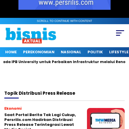
SCROLL TO CONTINUE WITH CONTENT
HOME
PEREKONOMIAN
NASIONAL
POLITIK
LIFESTYLE
a IPB University untuk Perbaikan Infrastruktur melalui Renovas
Topik
Distribusi Press Release
Ekonomi
Saat Portal Berita Tak Lagi Cukup,
Persrilis.com Hadirkan Distribusi
Press Release Terintegrasi Lewat