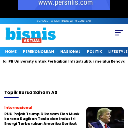
SCROLL TO CONTINUE WITH CONTENT
HOME
PEREKONOMIAN
NASIONAL
POLITIK
LIFESTYLE
IPB University untuk Perbaikan Infrastruktur melalui Renovasi 
Topik
Bursa Saham AS
Internasional
RUU Pajak Trump Dikecam Elon Musk
karena Rugikan Tesla dan Industri
Energi Terbarukan Amerika Serikat