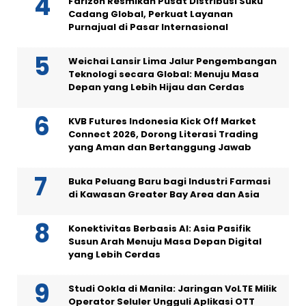
Farizon Resmikan Pusat Distribusi Suku
Cadang Global, Perkuat Layanan
Purnajual di Pasar Internasional
Weichai Lansir Lima Jalur Pengembangan
Teknologi secara Global: Menuju Masa
Depan yang Lebih Hijau dan Cerdas
KVB Futures Indonesia Kick Off Market
Connect 2026, Dorong Literasi Trading
yang Aman dan Bertanggung Jawab
Buka Peluang Baru bagi Industri Farmasi
di Kawasan Greater Bay Area dan Asia
Konektivitas Berbasis AI: Asia Pasifik
Susun Arah Menuju Masa Depan Digital
yang Lebih Cerdas
Studi Ookla di Manila: Jaringan VoLTE Milik
Operator Seluler Ungguli Aplikasi OTT