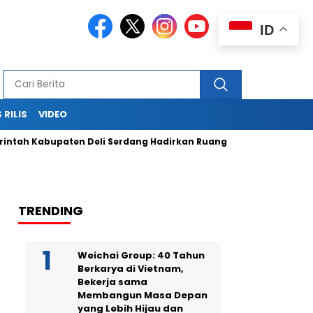
ID
 RILIS
VIDEO
h Kabupaten Deli Serdang Hadirkan Ruang Publik Bersama mel
TRENDING
Weichai Group: 40 Tahun
Berkarya di Vietnam,
Bekerja sama
Membangun Masa Depan
yang Lebih Hijau dan