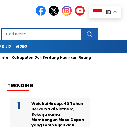
ID
 RILIS
VIDEO
h Kabupaten Deli Serdang Hadirkan Ruang Publik Bersama mela
TRENDING
Weichai Group: 40 Tahun
Berkarya di Vietnam,
Bekerja sama
Membangun Masa Depan
yang Lebih Hijau dan