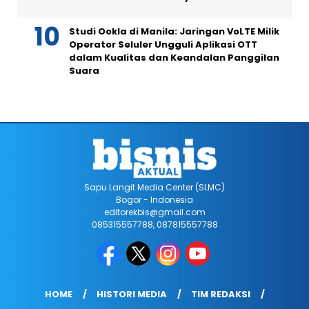
Studi Ookla di Manila: Jaringan VoLTE Milik
Operator Seluler Ungguli Aplikasi OTT
dalam Kualitas dan Keandalan Panggilan
Suara
Sapu Langit Media Center (SLMC)
Bogor - Indonesia
editorekbis@gmail.com
085315557788, 087815557788
HOME
HISTORI MEDIA
TIM REDAKSI