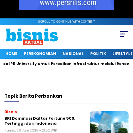
SCROLL TO CONTINUE WITH CONTENT
HOME
PEREKONOMIAN
NASIONAL
POLITIK
LIFESTYLE
 IPB University untuk Perbaikan Infrastruktur melalui Renovasi
Topik
Berita Perbankan
Bisnis
BRI Dominasi Daftar Fortune 500,
Tertinggi dari Indonesia
Kamis, 26 Juni 2025 - 21:52 WIB