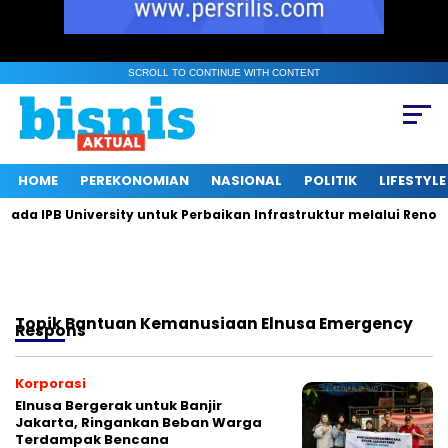
SCROLL TO CONTINUE WITH CONTENT
HOME
PEREKONOMIAN
NASIONAL
POLITIK
LIFESTYLE
a IPB University untuk Perbaikan Infrastruktur melalui Renovas
Topik
Bantuan Kemanusiaan Elnusa Emergency
Respons
Korporasi
Elnusa Bergerak untuk Banjir
Jakarta, Ringankan Beban Warga
Terdampak Bencana