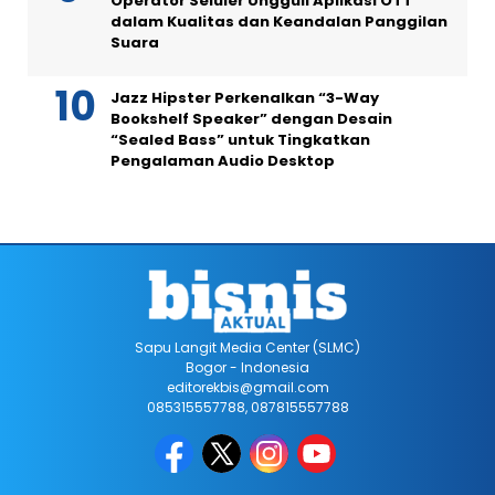
Operator Seluler Ungguli Aplikasi OTT
dalam Kualitas dan Keandalan Panggilan
Suara
Jazz Hipster Perkenalkan “3-Way
Bookshelf Speaker” dengan Desain
“Sealed Bass” untuk Tingkatkan
Pengalaman Audio Desktop
Sapu Langit Media Center (SLMC)
Bogor - Indonesia
editorekbis@gmail.com
085315557788, 087815557788