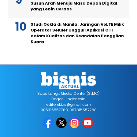
Susun Arah Menuju Masa Depan Digital
yang Lebih Cerdas
Studi Ookla di Manila: Jaringan VoLTE Milik
Operator Seluler Ungguli Aplikasi OTT
dalam Kualitas dan Keandalan Panggilan
Suara
Sapu Langit Media Center (SLMC)
Bogor - Indonesia
editorekbis@gmail.com
085315557788, 087815557788