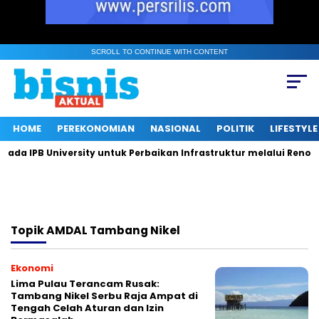
SCROLL TO CONTINUE WITH CONTENT
HOME
PEREKONOMIAN
NASIONAL
POLITIK
LIFESTYLE
a IPB University untuk Perbaikan Infrastruktur melalui Renovas
Topik
AMDAL Tambang Nikel
Ekonomi
Lima Pulau Terancam Rusak:
Tambang Nikel Serbu Raja Ampat di
Tengah Celah Aturan dan Izin