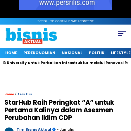
SCROLL TO CONTINUE WITH CONTENT
HOME
PEREKONOMIAN
NASIONAL
POLITIK
LIFESTYLE
iversity untuk Perbaikan Infrastruktur melalui Renovasi Ruang 
/
Home
Pers Rilis
StarHub Raih Peringkat “A” untuk
Pertama Kalinya dalam Asesmen
Perubahan Iklim CDP
Tim Bisnis Aktual
- Jurnalis