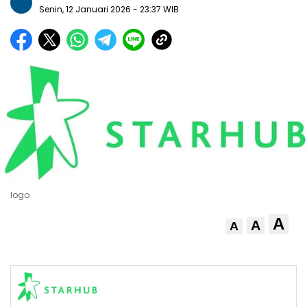
Senin, 12 Januari 2026
- 23:37 WIB
logo
A
A
A