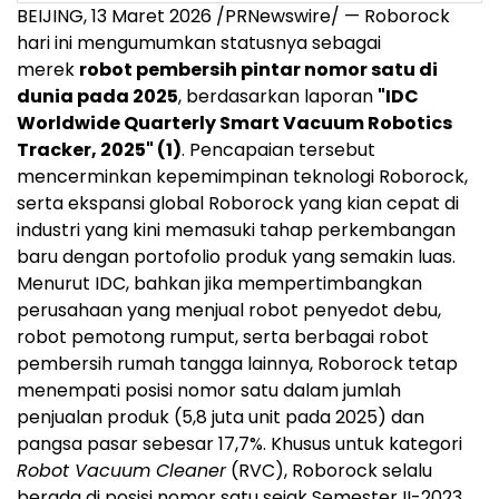
BEIJING
,
13 Maret 2026
/PRNewswire/ — Roborock
hari ini mengumumkan statusnya sebagai
merek
robot pembersih pintar nomor satu di
dunia pada 2025
, berdasarkan laporan
"IDC
Worldwide Quarterly Smart Vacuum Robotics
Tracker, 2025" (1)
. Pencapaian tersebut
mencerminkan kepemimpinan teknologi Roborock,
serta ekspansi global Roborock yang kian cepat di
industri yang kini memasuki tahap perkembangan
baru dengan portofolio produk yang semakin luas.
Menurut IDC, bahkan jika mempertimbangkan
perusahaan yang menjual robot penyedot debu,
robot pemotong rumput, serta berbagai robot
pembersih rumah tangga lainnya, Roborock tetap
menempati posisi nomor satu dalam jumlah
penjualan produk (5,8 juta unit pada 2025) dan
pangsa pasar sebesar 17,7%. Khusus untuk kategori
Robot Vacuum Cleaner
(RVC), Roborock selalu
berada di posisi nomor satu sejak Semester II-2023