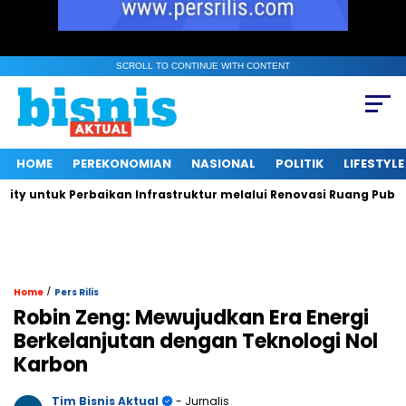
SCROLL TO CONTINUE WITH CONTENT
HOME
PEREKONOMIAN
NASIONAL
POLITIK
LIFESTYLE
tuk Perbaikan Infrastruktur melalui Renovasi Ruang Publik
/
Home
Pers Rilis
Robin Zeng: Mewujudkan Era Energi
Berkelanjutan dengan Teknologi Nol
Karbon
Tim Bisnis Aktual
- Jurnalis