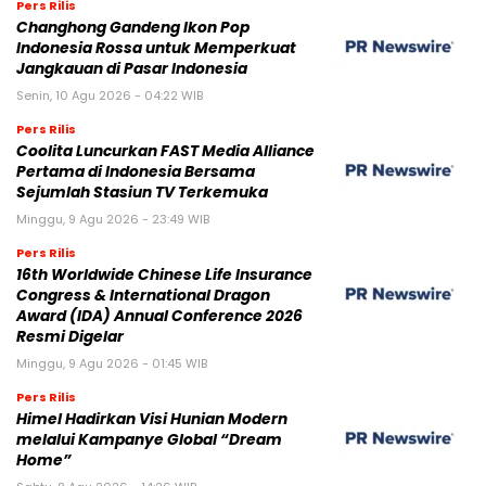
Pers Rilis
Changhong Gandeng Ikon Pop
Indonesia Rossa untuk Memperkuat
Jangkauan di Pasar Indonesia
Senin, 10 Agu 2026 - 04:22 WIB
Pers Rilis
Coolita Luncurkan FAST Media Alliance
Pertama di Indonesia Bersama
Sejumlah Stasiun TV Terkemuka
Minggu, 9 Agu 2026 - 23:49 WIB
Pers Rilis
16th Worldwide Chinese Life Insurance
Congress & International Dragon
Award (IDA) Annual Conference 2026
Resmi Digelar
Minggu, 9 Agu 2026 - 01:45 WIB
Pers Rilis
Himel Hadirkan Visi Hunian Modern
melalui Kampanye Global “Dream
Home”