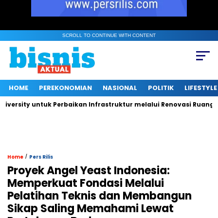
SCROLL TO CONTINUE WITH CONTENT
HOME
PEREKONOMIAN
NASIONAL
POLITIK
LIFESTYLE
ity untuk Perbaikan Infrastruktur melalui Renovasi Ruang Publi
/
Home
Pers Rilis
Proyek Angel Yeast Indonesia:
Memperkuat Fondasi Melalui
Pelatihan Teknis dan Membangun
Sikap Saling Memahami Lewat