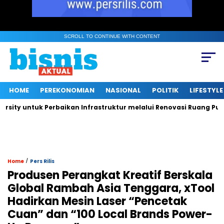
SCROLL TO CONTINUE WITH CONTENT
HOME
PEREKONOMIAN
NASIONAL
POLITIK
LIFESTYLE
 untuk Perbaikan Infrastruktur melalui Renovasi Ruang Publik
/
Home
Pers Rilis
Produsen Perangkat Kreatif Berskala
Global Rambah Asia Tenggara, xTool
Hadirkan Mesin Laser “Pencetak
Cuan” dan “100 Local Brands Power-