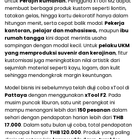
untuk
Perajin Rumahan.
Pengguna xTool M2 dapat
membuat berbagai produk kustom seperti liontin,
tatakan gelas, hingga kartu dekoratif hanya dalam
hitungan menit, serta cepat balik modal.
Pekerja
kantoran, pelajar dan mahasiswa,
maupun
ibu
rumah tangga
kini dapat merintis usaha
sampingan dengan modal kecil. Untuk
pelaku UKM
yang memproduksi suvenir dan kerajinan
, fitur
kustomisasi juga meningkatkan nilai artistik dari
sejumlah material seperti kayu, logam, dan kulit
sehingga mendongkrak margin keuntungan.
Model bisnis ini sebelumnya telah diuji coba xTool di
Pattaya
dengan menggunakan
xTool F2
. Pada
musim puncak liburan, satu unit perangkat ini
mampu menangani lebih dari
150 pesanan
dalam
sehari dengan pendapatan harian lebih dari
THB
17.000
. Dalam satu bulan uji coba, total pendapatan
mencapai hampir
THB 120.000
. Produk yang paling