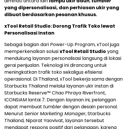
diminati antara lain
lampu ukir daun
,
tumbler
yang dipersonalisasi, dan perhiasan ukir yang
dibuat berdasarkan pesanan khusus.
xTool Retail Studio: Dorong Trafik Toko lewat
Personalisasi Instan
Sebagai bagian dari Power-Up Program, xTool juga
memperkenalkan solusi
xTool Retail Studio
yang
mendukung layanan personalisasi langsung di lokasi
gerai penjualan. Teknologi ini dirancang untuk
meningkatkan trafik toko sekaligus efisiensi
operasional. Di Thailand, xTool bekerja sama dengan
Starbucks Thailand melalui layanan ukir instan di
Starbucks Reserve™ Chao Phraya Riverfront,
ICONSIAM lantai 7. Dengan layanan ini, pelanggan
dapat membuat
tumbler
dengan desain personal.
Menurut
Senior Marketing Manager
, Starbucks
Thailand, Niparat Yaovivat, layanan tersebut
mendapat respons positif dari pelanggan, karena