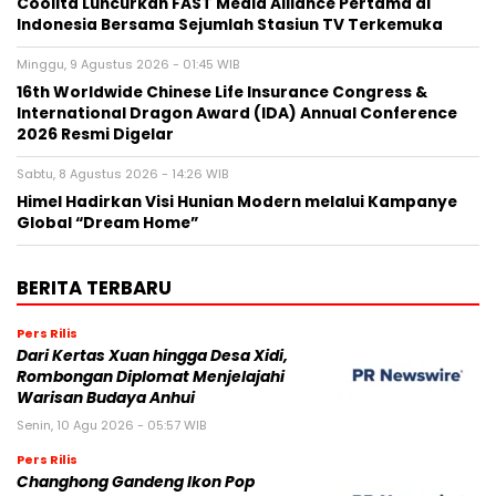
Coolita Luncurkan FAST Media Alliance Pertama di
Indonesia Bersama Sejumlah Stasiun TV Terkemuka
Minggu, 9 Agustus 2026 - 01:45 WIB
16th Worldwide Chinese Life Insurance Congress &
International Dragon Award (IDA) Annual Conference
2026 Resmi Digelar
Sabtu, 8 Agustus 2026 - 14:26 WIB
Himel Hadirkan Visi Hunian Modern melalui Kampanye
Global “Dream Home”
BERITA TERBARU
Pers Rilis
Dari Kertas Xuan hingga Desa Xidi,
Rombongan Diplomat Menjelajahi
Warisan Budaya Anhui
Senin, 10 Agu 2026 - 05:57 WIB
Pers Rilis
Changhong Gandeng Ikon Pop