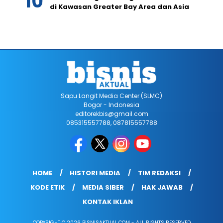
di Kawasan Greater Bay Area dan Asia
Sapu Langit Media Center (SLMC)
Bogor - Indonesia
editorekbis@gmail.com
085315557788, 087815557788
HOME
HISTORI MEDIA
TIM REDAKSI
KODE ETIK
MEDIA SIBER
HAK JAWAB
KONTAK IKLAN
COPYRIGHT © 2026 BISNISAKTUAL.COM - ALL RIGHTS RESERVED