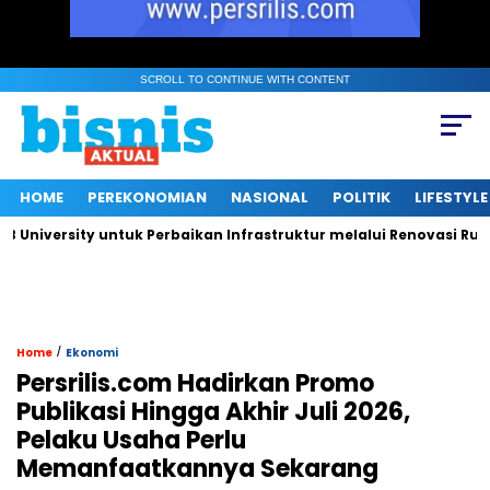
SCROLL TO CONTINUE WITH CONTENT
HOME
PEREKONOMIAN
NASIONAL
POLITIK
LIFESTYLE
ersity untuk Perbaikan Infrastruktur melalui Renovasi Ruang Pu
/
Home
Ekonomi
Persrilis.com Hadirkan Promo
Publikasi Hingga Akhir Juli 2026,
Pelaku Usaha Perlu
Memanfaatkannya Sekarang