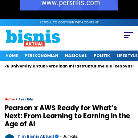
SCROLL TO CONTINUE WITH CONTENT
HOME
PEREKONOMIAN
NASIONAL
POLITIK
LIFESTYLE
University untuk Perbaikan Infrastruktur melalui Renovasi Ruan
/
Home
Pers Rilis
Pearson x AWS Ready for What’s
Next: From Learning to Earning in the
Age of AI
Tim Bisnis Aktual
- Jurnalis