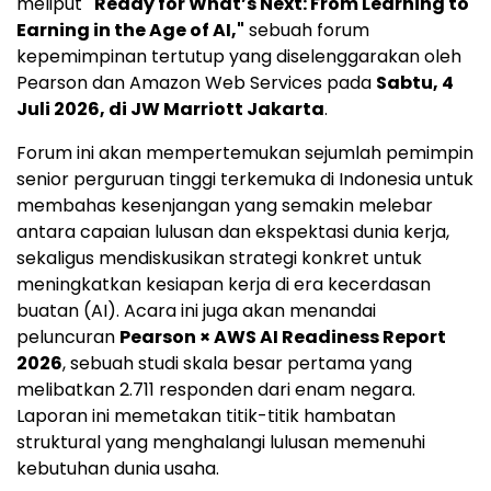
meliput
"Ready for What’s Next: From Learning to
Earning in the Age of AI,"
sebuah forum
kepemimpinan tertutup yang diselenggarakan oleh
Pearson dan Amazon Web Services pada
Sabtu, 4
Juli 2026, di JW Marriott Jakarta
.
Forum ini akan mempertemukan sejumlah pemimpin
senior perguruan tinggi terkemuka di Indonesia untuk
membahas kesenjangan yang semakin melebar
antara capaian lulusan dan ekspektasi dunia kerja,
sekaligus mendiskusikan strategi konkret untuk
meningkatkan kesiapan kerja di era kecerdasan
buatan (AI). Acara ini juga akan menandai
peluncuran
Pearson × AWS AI Readiness Report
2026
, sebuah studi skala besar pertama yang
melibatkan 2.711 responden dari enam negara.
Laporan ini memetakan titik-titik hambatan
struktural yang menghalangi lulusan memenuhi
kebutuhan dunia usaha.