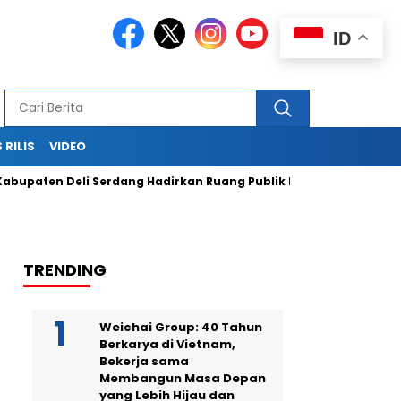
ID
 RILIS
VIDEO
n Deli Serdang Hadirkan Ruang Publik Bersama melalui Pemba
TRENDING
Weichai Group: 40 Tahun
Berkarya di Vietnam,
Bekerja sama
Membangun Masa Depan
yang Lebih Hijau dan