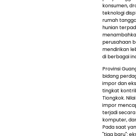
konsumen, dro
teknologi dis
rumah tangga
hunian terpadu
menambahkan z
perusahaan be
mendirikan le
di berbagai ind
Provinsi Guan
bidang perdag
impor dan eks
tingkat kont
Tiongkok. Nila
impor mencapa
terjadi secara
komputer, dan
Pada saat yan
"tiga baru": e