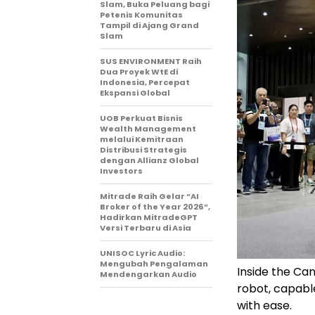
Slam, Buka Peluang bagi
Petenis Komunitas
Tampil di Ajang Grand
Slam
SUS ENVIRONMENT Raih
Dua Proyek WtE di
Indonesia, Percepat
Ekspansi Global
UOB Perkuat Bisnis
Wealth Management
melalui Kemitraan
Distribusi Strategis
dengan Allianz Global
Investors
Mitrade Raih Gelar “AI
Broker of the Year 2026”,
Hadirkan MitradeGPT
Versi Terbaru di Asia
UNISOC Lyric Audio:
Mengubah Pengalaman
Inside the Ca
Mendengarkan Audio
robot, capabl
with ease.