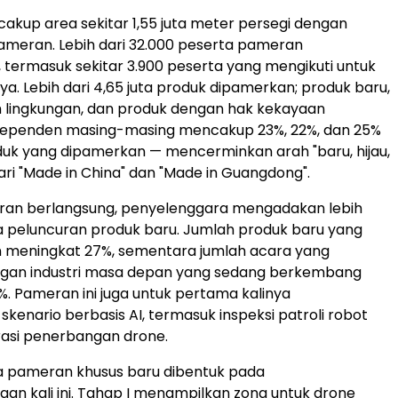
cakup area sekitar 1,55 juta meter persegi dengan
ameran. Lebih dari 32.000 peserta pameran
i, termasuk sekitar 3.900 peserta yang mengikuti untuk
ya. Lebih dari 4,65 juta produk dipamerkan; produk baru,
 lingkungan, dan produk dengan hak kekayaan
independen masing-masing mencakup 23%, 22%, dan 25%
oduk yang dipamerkan — mencerminkan arah "baru, hijau,
ari "Made in China" dan "Made in Guangdong".
an berlangsung, penyelenggara mengadakan lebih
a peluncuran produk baru. Jumlah produk baru yang
n meningkat 27%, sementara jumlah acara yang
ngan industri masa depan yang sedang berkembang
. Pameran ini juga untuk pertama kalinya
kenario berbasis AI, termasuk inspeksi patroli robot
asi penerbangan drone.
a pameran khusus baru dibentuk pada
an kali ini. Tahap I menampilkan zona untuk drone