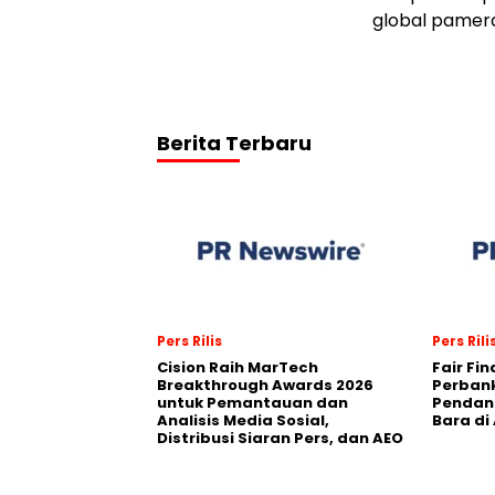
global pamera
Berita Terbaru
Pers Rilis
Pers Rili
Cision Raih MarTech
Fair Fi
Breakthrough Awards 2026
Perban
untuk Pemantauan dan
Pendana
Analisis Media Sosial,
Bara di
Distribusi Siaran Pers, dan AEO