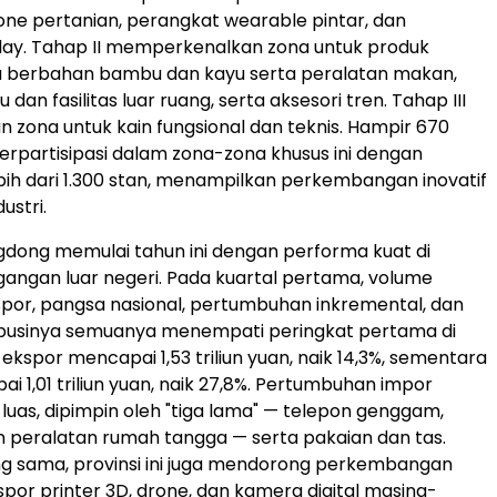
ne pertanian, perangkat wearable pintar, dan
play. Tahap II memperkenalkan zona untuk produk
 berbahan bambu dan kayu serta peralatan makan,
 dan fasilitas luar ruang, serta aksesori tren. Tahap III
ona untuk kain fungsional dan teknis. Hampir 670
rpartisipasi dalam zona-zona khusus ini dengan
bih dari 1.300 stan, menampilkan perkembangan inovatif
ustri.
gdong memulai tahun ini dengan performa kuat di
angan luar negeri. Pada kuartal pertama, volume
por, pangsa nasional, pertumbuhan inkremental, dan
ribusinya semuanya menempati peringkat pertama di
i ekspor mencapai 1,53 triliun yuan, naik 14,3%, sementara
i 1,01 triliun yuan, naik 27,8%. Pertumbuhan impor
 luas, dipimpin oleh "tiga lama" — telepon genggam,
 peralatan rumah tangga — serta pakaian dan tas.
g sama, provinsi ini juga mendorong perkembangan
kspor printer 3D, drone, dan kamera digital masing-