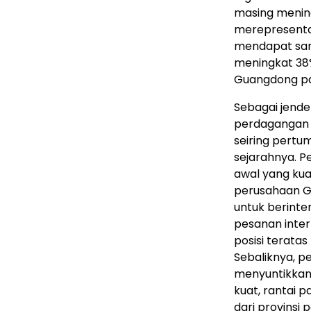
masing mening
merepresentas
mendapat samb
meningkat 38%
Guangdong pad
Sebagai jend
perdagangan 
seiring pertu
sejarahnya. P
awal yang ku
perusahaan 
untuk berinte
pesanan inte
posisi terata
Sebaliknya, 
menyuntikkan 
kuat, rantai p
dari provinsi