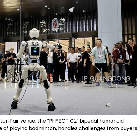
nton Fair venue, the “PHYBOT C2” bipedal humanoid
e of playing badminton, handles challenges from buyers