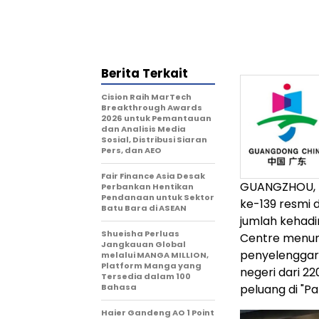
Berita Terkait
Cision Raih MarTech
Breakthrough Awards
2026 untuk Pemantauan
dan Analisis Media
Sosial, Distribusi Siaran
Pers, dan AEO
Fair Finance Asia Desak
GUANGZHOU, 
Perbankan Hentikan
Pendanaan untuk Sektor
ke-139 resmi 
Batu Bara di ASEAN
jumlah kehadi
Shueisha Perluas
Centre menunj
Jangkauan Global
penyelenggara
melalui MANGA MILLION,
Platform Manga yang
negeri dari 2
Tersedia dalam 100
Bahasa
peluang di "P
Haier Gandeng AO 1 Point