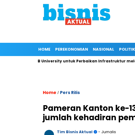
HOME
PEREKONOMIAN
NASIONAL
POLITIK
epada IPB University untuk Perbaikan Infrastruktur melalui Ren
Home
Pers Rilis
/
Pameran Kanton ke-1
jumlah kehadiran pemb
Tim Bisnis Aktual
- Jurnalis