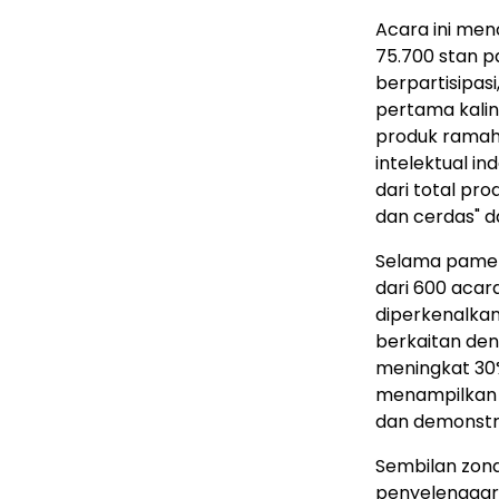
Acara ini men
75.700 stan p
berpartisipas
pertama kalin
produk ramah
intelektual 
dari total pr
dan cerdas" d
Selama pamer
dari 600 acar
diperkenalka
berkaitan de
meningkat 30%
menampilkan s
dan demonstr
Sembilan zon
penyelenggara