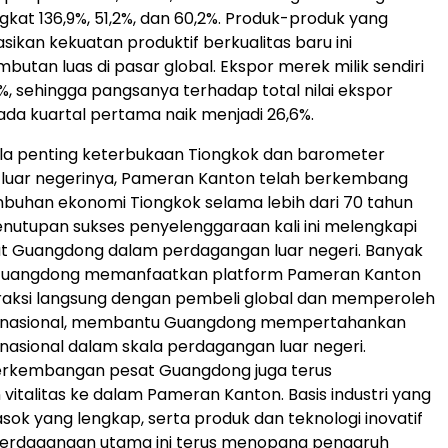
kat 136,9%, 51,2%, dan 60,2%. Produk-produk yang
ikan kekuatan produktif berkualitas baru ini
utan luas di pasar global. Ekspor merek milik sendiri
, sehingga pangsanya terhadap total nilai ekspor
a kuartal pertama naik menjadi 26,6%.
ela penting keterbukaan Tiongkok dan barometer
luar negerinya, Pameran Kanton telah berkembang
mbuhan ekonomi Tiongkok selama lebih dari 70 tahun
enutupan sukses penyelenggaraan kali ini melengkapi
at Guangdong dalam perdagangan luar negeri. Banyak
Guangdong memanfaatkan platform Pameran Kanton
raksi langsung dengan pembeli global dan memperoleh
rnasional, membantu Guangdong mempertahankan
s nasional dalam skala perdagangan luar negeri.
perkembangan pesat Guangdong juga terus
vitalitas ke dalam Pameran Kanton. Basis industri yang
asok yang lengkap, serta produk dan teknologi inovatif
 perdagangan utama ini terus menopang pengaruh