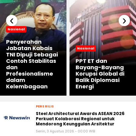
‹
›
Nasional
Penyerahan
Jabatan Kabais
Nasional
TNI Dipuji Sebagai
Contoh Stabilitas
PPT ET dan
dan
Bayang-Bayang
Profesionalisme
Korupsi Global di
dalam
Balik Diplomasi
Kelembagaan
Energi
PERS RILIS
Steel Architectural Awards ASEAN 2026
Perkuat Kolaborasi Regional untuk
Mendorong Keunggulan Arsitektur
Senin, 3 Agustus 2026 - 00:00 WIB