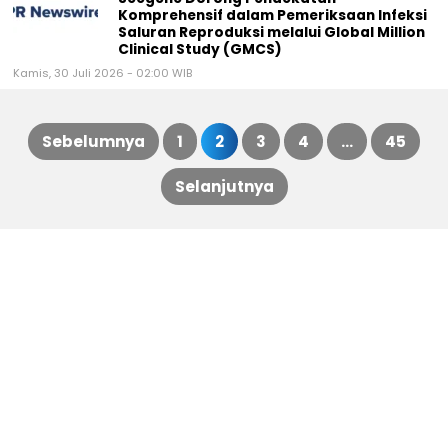
Komprehensif dalam Pemeriksaan Infeksi
Saluran Reproduksi melalui Global Million
Clinical Study (GMCS)
Kamis, 30 Juli 2026 - 02:00 WIB
Sebelumnya
1
2
3
4
…
45
Paginasi
Selanjutnya
pos