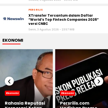
PERS RILIS
XTransfer Tercantum dalam Daftar
“World’s Top Fintech Companies 2026”
versi CNBC
Senin, 3 Agustus 2026 - 23:57 WIB
EKONOMI
‹
›
Ekonomi
Ekonomi
Rahasia Reputasi
Persrilis.com