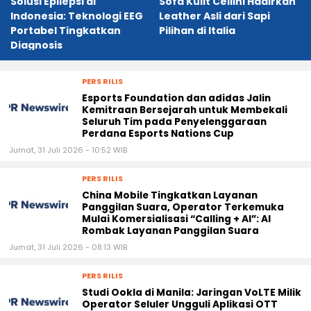
Solusi Epilepsi di
Sofa Kulit Cellini Hadirkan
Indonesia: Teknologi EEG
Leather Asli dari Sapi
Portabel Tingkatkan
Pilihan di Italia
Diagnosis
PERS RILIS
Esports Foundation dan adidas Jalin
Kemitraan Bersejarah untuk Membekali
Seluruh Tim pada Penyelenggaraan
Perdana Esports Nations Cup
Jumat, 31 Juli 2026 - 10:52 WIB
PERS RILIS
China Mobile Tingkatkan Layanan
Panggilan Suara, Operator Terkemuka
Mulai Komersialisasi “Calling + AI”: AI
Rombak Layanan Panggilan Suara
Jumat, 31 Juli 2026 - 08:13 WIB
PERS RILIS
Studi Ookla di Manila: Jaringan VoLTE Milik
Operator Seluler Ungguli Aplikasi OTT