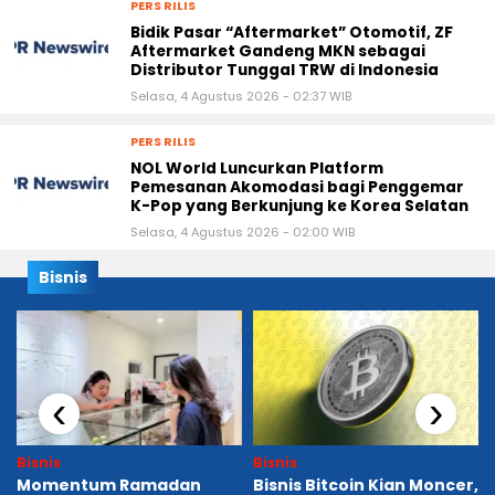
PERS RILIS
Bidik Pasar “Aftermarket” Otomotif, ZF
Aftermarket Gandeng MKN sebagai
Distributor Tunggal TRW di Indonesia
Selasa, 4 Agustus 2026 - 02:37 WIB
PERS RILIS
NOL World Luncurkan Platform
Pemesanan Akomodasi bagi Penggemar
K-Pop yang Berkunjung ke Korea Selatan
Selasa, 4 Agustus 2026 - 02:00 WIB
Bisnis
‹
›
Bisnis
Bisnis
Momentum Ramadan
Bisnis Bitcoin Kian Moncer,