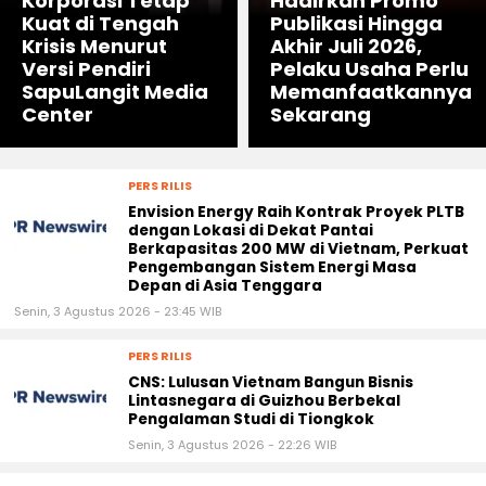
Korporasi Tetap
Hadirkan Promo
Kuat di Tengah
Publikasi Hingga
Krisis Menurut
Akhir Juli 2026,
Versi Pendiri
Pelaku Usaha Perlu
SapuLangit Media
Memanfaatkannya
Center
Sekarang
PERS RILIS
Envision Energy Raih Kontrak Proyek PLTB
dengan Lokasi di Dekat Pantai
Berkapasitas 200 MW di Vietnam, Perkuat
Pengembangan Sistem Energi Masa
Depan di Asia Tenggara
Senin, 3 Agustus 2026 - 23:45 WIB
PERS RILIS
CNS: Lulusan Vietnam Bangun Bisnis
Lintasnegara di Guizhou Berbekal
Pengalaman Studi di Tiongkok
Senin, 3 Agustus 2026 - 22:26 WIB