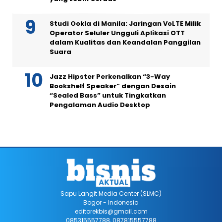
Studi Ookla di Manila: Jaringan VoLTE Milik
Operator Seluler Ungguli Aplikasi OTT
dalam Kualitas dan Keandalan Panggilan
Suara
Jazz Hipster Perkenalkan “3-Way
Bookshelf Speaker” dengan Desain
“Sealed Bass” untuk Tingkatkan
Pengalaman Audio Desktop
Sapu Langit Media Center (SLMC)
Bogor - Indonesia
editorekbis@gmail.com
085315557788, 087815557788