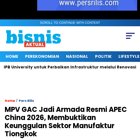
SCROLL TO CONTINUE WITH CONTENT
HOME
PEREKONOMIAN
NASIONAL
POLITIK
LIFESTYLE
University untuk Perbaikan Infrastruktur melalui Renovasi Ruan
/
Home
Pers Rilis
MPV GAC Jadi Armada Resmi APEC
China 2026, Membuktikan
Keunggulan Sektor Manufaktur
Tiongkok