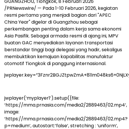
GUANGZHOU, Tiongkok, 8 Februari 2026
/PRNewswire/ — Pada 1-10 Februari 2026, kegiatan
resmi pertama yang menjadi bagian dari "APEC
China Year" digelar di Guangzhou sebagai
perkembangan penting dalam kerja sama ekonomi
Asia Pasifik. Sebagai armada resmi di ajang ini, MPV
buatan GAC menyediakan layanan transportasi
berstandar tinggi bagi delegasi yang hadir, sekaligus
membuktikan kemajuan kapabilitas manufaktur
otomotif Tiongkok di panggung internasional.
jwplayer.key=”3Fznr2BGJZtpwZmA+81lm048ks6+0NjLX
jwplayer(‘myplayer1’).setup({file:
‘https://mma.prnasia.com/media2/2889463/02.mp4’,
image:
‘https://mma.prnasia.com/media2/2889463/02.mp4?
p=medium’, autostart:’false’, stretching : ‘uniform’,