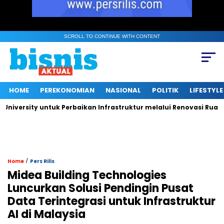
SCROLL TO CONTINUE WITH CONTENT
HOME
PEREKONOMIAN
NASIONAL
POLITIK
LIFESTYLE
sity untuk Perbaikan Infrastruktur melalui Renovasi Ruang Publ
/
Home
Pers Rilis
Midea Building Technologies
Luncurkan Solusi Pendingin Pusat
Data Terintegrasi untuk Infrastruktur
AI di Malaysia