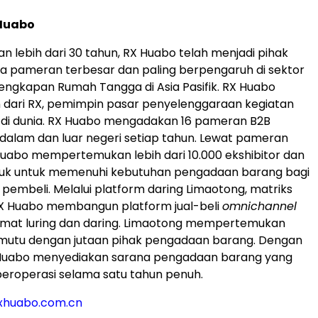
Huabo
 lebih dari 30 tahun, RX Huabo telah menjadi pihak
a pameran terbesar dan paling berpengaruh di sektor
lengkapan Rumah Tangga di Asia Pasifik. RX Huabo
 dari RX, pemimpin pasar penyelenggaraan kegiatan
di dunia. RX Huabo mengadakan 16 pameran B2B
i dalam dan luar negeri setiap tahun. Lewat pameran
Huabo mempertemukan lebih dari 10.000 ekshibitor dan
oduk untuk memenuhi kebutuhan pengadaan barang bagi
k pembeli. Melalui platform daring Limaotong, matriks
RX Huabo membangun platform jual-beli
omnichannel
rmat luring dan daring. Limaotong mempertemukan
utu dengan jutaan pihak pengadaan barang. Dengan
 Huabo menyediakan sarana pengadaan barang yang
a beroperasi selama satu tahun penuh.
@rxhuabo.com.cn