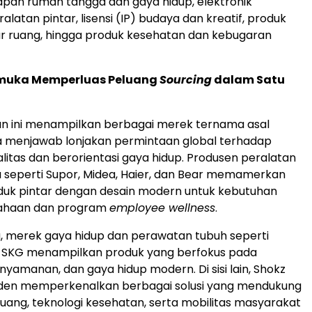
apan rumah tangga dan gaya hidup, elektronik
latan pintar, lisensi (IP) budaya dan kreatif, produk
ar ruang, hingga produk kesehatan dan kebugaran
muka Memperluas Peluang
Sourcing
dalam Satu
n ini menampilkan berbagai merek ternama asal
a menjawab lonjakan permintaan global terhadap
litas dan berorientasi gaya hidup. Produsen peralatan
 seperti Supor, Midea, Haier, dan Bear memamerkan
uk pintar dengan desain modern untuk kebutuhan
sahaan dan program
employee wellness
.
, merek gaya hidup dan perawatan tubuh seperti
SKG menampilkan produk yang berfokus pada
nyamanan, dan gaya hidup modern. Di sisi lain, Shokz
den memperkenalkan berbagai solusi yang mendukung
 ruang, teknologi kesehatan, serta mobilitas masyarakat