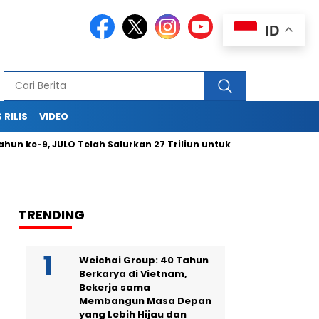
ID
 RILIS
VIDEO
e-9, JULO Telah Salurkan 27 Triliun untuk Modal Usaha hingga Pe
TRENDING
Weichai Group: 40 Tahun
Berkarya di Vietnam,
Bekerja sama
Membangun Masa Depan
yang Lebih Hijau dan