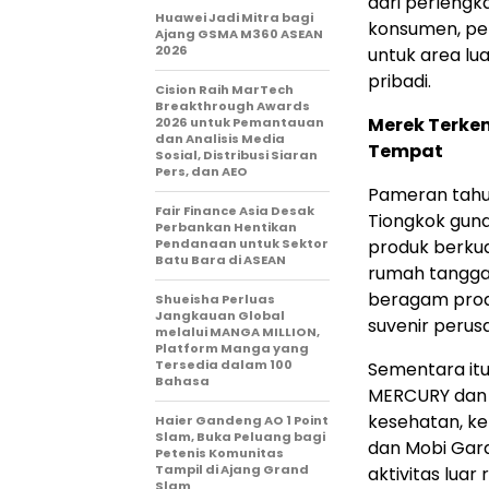
dari perlengk
Huawei Jadi Mitra bagi
konsumen, pera
Ajang GSMA M360 ASEAN
2026
untuk area lu
pribadi.
Cision Raih MarTech
Breakthrough Awards
Merek Terke
2026 untuk Pemantauan
dan Analisis Media
Tempat
Sosial, Distribusi Siaran
Pers, dan AEO
Pameran tahu
Fair Finance Asia Desak
Tiongkok gun
Perbankan Hentikan
Pendanaan untuk Sektor
produk berkua
Batu Bara di ASEAN
rumah tangga
beragam prod
Shueisha Perluas
Jangkauan Global
suvenir peru
melalui MANGA MILLION,
Platform Manga yang
Tersedia dalam 100
Sementara itu
Bahasa
MERCURY dan 
kesehatan, ke
Haier Gandeng AO 1 Point
Slam, Buka Peluang bagi
dan Mobi Gar
Petenis Komunitas
Tampil di Ajang Grand
aktivitas luar
Slam