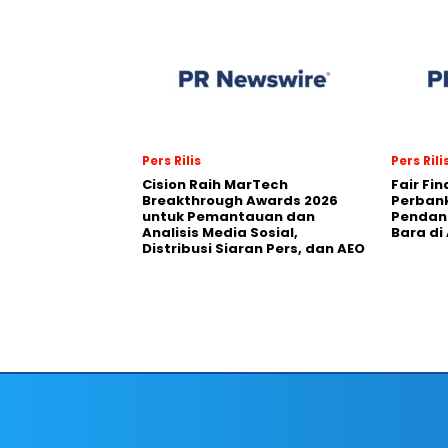
Pers Rilis
Pers Rili
Cision Raih MarTech
Fair Fi
Breakthrough Awards 2026
Perban
untuk Pemantauan dan
Pendana
Analisis Media Sosial,
Bara di
Distribusi Siaran Pers, dan AEO