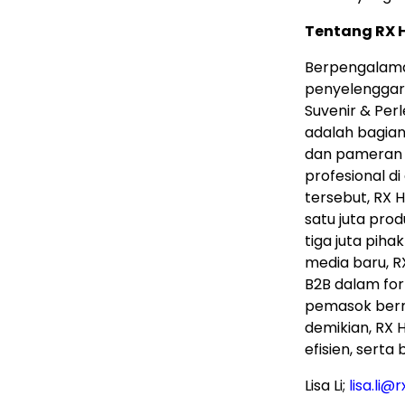
Tentang RX 
Berpengalaman
penyelenggar
Suvenir & Per
adalah bagian
dan pameran 
profesional d
tersebut, RX 
satu juta pr
tiga juta piha
media baru, 
B2B dalam fo
pemasok berm
demikian, RX
efisien, sert
Lisa Li;
lisa.li