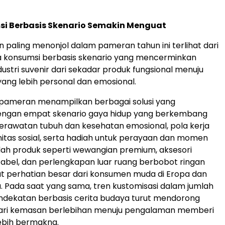
si Berbasis Skenario Semakin Menguat
n paling menonjol dalam pameran tahun ini terlihat dari
 konsumsi berbasis skenario yang mencerminkan
ustri suvenir dari sekadar produk fungsional menuju
ng lebih personal dan emosional.
 pameran menampilkan berbagai solusi yang
dengan empat skenario gaya hidup yang berkembang
perawatan tubuh dan kesehatan emosional, pola kerja
nitas sosial, serta hadiah untuk perayaan dan momen
mlah produk seperti wewangian premium, aksesori
tabel, dan perlengkapan luar ruang berbobot ringan
t perhatian besar dari konsumen muda di Eropa dan
. Pada saat yang sama, tren kustomisasi dalam jumlah
endekatan berbasis cerita budaya turut mendorong
ari kemasan berlebihan menuju pengalaman memberi
ebih bermakna.