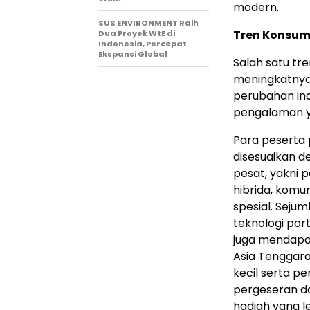
modern.
SUS ENVIRONMENT Raih
Tren Konsum
Dua Proyek WtE di
Indonesia, Percepat
Ekspansi Global
Salah satu tre
meningkatnya
perubahan ind
pengalaman ya
Para peserta
disesuaikan 
pesat, yakni 
hibrida, komu
spesial. Seju
teknologi por
juga mendapa
Asia Tenggara
kecil serta p
pergeseran d
hadiah yang l