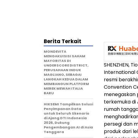
Berita Terkait
MONDEVITA
MENGAKUISISI SAHAM
MAYORITAS DI
SHENZHEN, Tio
UNDERSCORE DISTRICT,
PERUSAHAAN INDUK
International
MAGLIANO, SEBAGAI
resmi berakhir
LANGKAH KEDUA DALAM
MEMBANGUN PLATFORM
Convention Ce
MEREK MEWAH ITALIA
BARU
menegaskan po
terkemuka di A
HIKSEMI Tampilkan Solusi
rumah tangga.
Penyimpanan Data
untuk Seluruh Skenario
menghadirkan
di Ajang DTI Indonesia
2026, Dukung
persegi dan m
Pengembangan AI di Asia
produk dari le
Tenggara