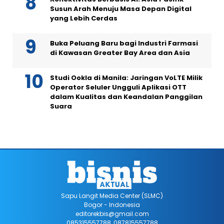
Susun Arah Menuju Masa Depan Digital
yang Lebih Cerdas
Buka Peluang Baru bagi Industri Farmasi
di Kawasan Greater Bay Area dan Asia
Studi Ookla di Manila: Jaringan VoLTE Milik
Operator Seluler Ungguli Aplikasi OTT
dalam Kualitas dan Keandalan Panggilan
Suara
Sapu Langit Media Center (SLMC)
Bogor - Indonesia
editorekbis@gmail.com
085315557788, 087815557788