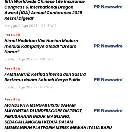
16th Worldwide Chinese Life Insurance
Congress & International Dragon
Award (IDA) Annual Conference 2026
Resmi Digelar
Minggu, 9 Agu 2026 - 01:45 WIB
Pers Rilis
Himel Hadirkan Visi Hunian Modern
melalui Kampanye Global “Dream
Home”
Sabtu, 8 Agu 2026 - 14:26 WIB
Pers Rilis
FAMILIARITÉ: Ketika Sinema dan Sastra
Bertemu dalam Sebuah Karya Puitis
Sabtu, 8 Agu 2026 - 14:19 WIB
Pers Rilis
MONDEVITA MENGAKUISISI SAHAM
MAYORITAS DI UNDERSCORE DISTRICT,
PERUSAHAAN INDUK MAGLIANO,
SEBAGAI LANGKAH KEDUA DALAM
MEMBANGUN PLATFORM MEREK MEWAH ITALIA BARU