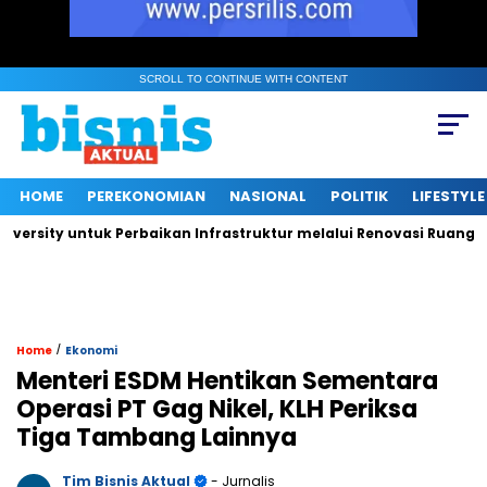
SCROLL TO CONTINUE WITH CONTENT
HOME
PEREKONOMIAN
NASIONAL
POLITIK
LIFESTYLE
y untuk Perbaikan Infrastruktur melalui Renovasi Ruang Publik
/
Home
Ekonomi
Menteri ESDM Hentikan Sementara
Operasi PT Gag Nikel, KLH Periksa
Tiga Tambang Lainnya
Tim Bisnis Aktual
- Jurnalis