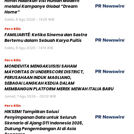
Himel Hadirkan Visi Hunian Modern
melalui Kampanye Global “Dream
Home”
Sabtu, 8 Agu 2026 - 14:26 WIB
Pers Rilis
FAMILIARITÉ: Ketika Sinema dan Sastra
Bertemu dalam Sebuah Karya Puitis
Sabtu, 8 Agu 2026 - 14:19 WIB
Pers Rilis
MONDEVITA MENGAKUISISI SAHAM
MAYORITAS DI UNDERSCORE DISTRICT,
PERUSAHAAN INDUK MAGLIANO,
SEBAGAI LANGKAH KEDUA DALAM
MEMBANGUN PLATFORM MEREK MEWAH ITALIA BARU
Jumat, 7 Agu 2026 - 09:32 WIB
Pers Rilis
HIKSEMI Tampilkan Solusi
Penyimpanan Data untuk Seluruh
Skenario di Ajang DTI Indonesia 2026,
Dukung Pengembangan AI di Asia