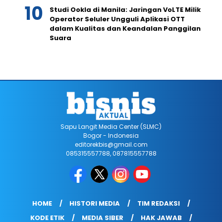
Studi Ookla di Manila: Jaringan VoLTE Milik
Operator Seluler Ungguli Aplikasi OTT
dalam Kualitas dan Keandalan Panggilan
Suara
Sapu Langit Media Center (SLMC)
Bogor - Indonesia
editorekbis@gmail.com
085315557788, 087815557788
HOME
HISTORI MEDIA
TIM REDAKSI
KODE ETIK
MEDIA SIBER
HAK JAWAB