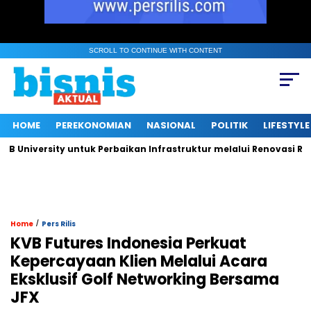
SCROLL TO CONTINUE WITH CONTENT
HOME
PEREKONOMIAN
NASIONAL
POLITIK
LIFESTYLE
iversity untuk Perbaikan Infrastruktur melalui Renovasi Ruang 
/
Home
Pers Rilis
KVB Futures Indonesia Perkuat
Kepercayaan Klien Melalui Acara
Eksklusif Golf Networking Bersama
JFX