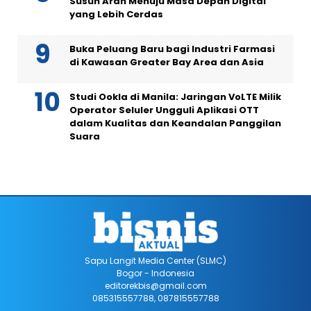
Susun Arah Menuju Masa Depan Digital
yang Lebih Cerdas
Buka Peluang Baru bagi Industri Farmasi
di Kawasan Greater Bay Area dan Asia
Studi Ookla di Manila: Jaringan VoLTE Milik
Operator Seluler Ungguli Aplikasi OTT
dalam Kualitas dan Keandalan Panggilan
Suara
Sapu Langit Media Center (SLMC)
Bogor - Indonesia
editorekbis@gmail.com
085315557788, 087815557788