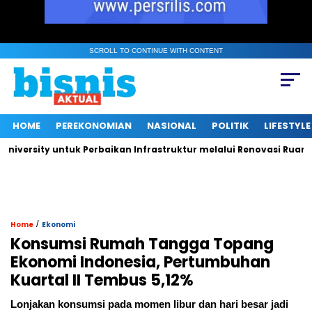
SCROLL TO CONTINUE WITH CONTENT
HOME
PEREKONOMIAN
NASIONAL
POLITIK
LIFESTYLE
sity untuk Perbaikan Infrastruktur melalui Renovasi Ruang Publ
/
Home
Ekonomi
Konsumsi Rumah Tangga Topang
Ekonomi Indonesia, Pertumbuhan
Kuartal II Tembus 5,12%
Lonjakan konsumsi pada momen libur dan hari besar jadi