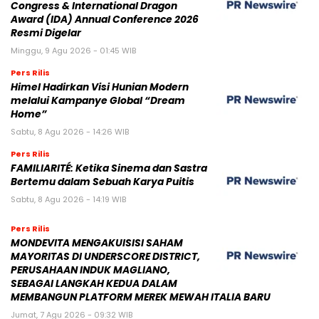
Congress & International Dragon
Award (IDA) Annual Conference 2026
Resmi Digelar
Minggu, 9 Agu 2026 - 01:45 WIB
Pers Rilis
Himel Hadirkan Visi Hunian Modern
melalui Kampanye Global “Dream
Home”
Sabtu, 8 Agu 2026 - 14:26 WIB
Pers Rilis
FAMILIARITÉ: Ketika Sinema dan Sastra
Bertemu dalam Sebuah Karya Puitis
Sabtu, 8 Agu 2026 - 14:19 WIB
Pers Rilis
MONDEVITA MENGAKUISISI SAHAM
MAYORITAS DI UNDERSCORE DISTRICT,
PERUSAHAAN INDUK MAGLIANO,
SEBAGAI LANGKAH KEDUA DALAM
MEMBANGUN PLATFORM MEREK MEWAH ITALIA BARU
Jumat, 7 Agu 2026 - 09:32 WIB