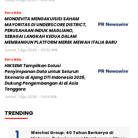
Sabtu, 8 Agu 2026 - 14:19 WIB
Pers Rilis
MONDEVITA MENGAKUISISI SAHAM
MAYORITAS DI UNDERSCORE DISTRICT,
PERUSAHAAN INDUK MAGLIANO,
SEBAGAI LANGKAH KEDUA DALAM
MEMBANGUN PLATFORM MEREK MEWAH ITALIA BARU
Jumat, 7 Agu 2026 - 09:32 WIB
Pers Rilis
HIKSEMI Tampilkan Solusi
Penyimpanan Data untuk Seluruh
Skenario di Ajang DTI Indonesia 2026,
Dukung Pengembangan AI di Asia
Tenggara
Jumat, 7 Agu 2026 - 04:14 WIB
TRENDING
Weichai Group: 40 Tahun Berkarya di