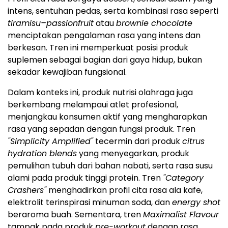
intens, sentuhan pedas, serta kombinasi rasa seperti
tiramisu–passionfruit
atau
brownie chocolate
menciptakan pengalaman rasa yang intens dan
berkesan. Tren ini memperkuat posisi produk
suplemen sebagai bagian dari gaya hidup, bukan
sekadar kewajiban fungsional.
Dalam konteks ini, produk nutrisi olahraga juga
berkembang melampaui atlet profesional,
menjangkau konsumen aktif yang mengharapkan
rasa yang sepadan dengan fungsi produk. Tren
"Simplicity Amplified"
tecermin dari produk
citrus
hydration blends
yang menyegarkan, produk
pemulihan tubuh dari bahan nabati, serta rasa susu
alami pada produk tinggi protein. Tren
"Category
Crashers"
menghadirkan profil cita rasa ala kafe,
elektrolit terinspirasi minuman soda, dan
energy shot
beraroma buah. Sementara, tren
Maximalist Flavour
tampak pada produk
pre-workout
dengan rasa