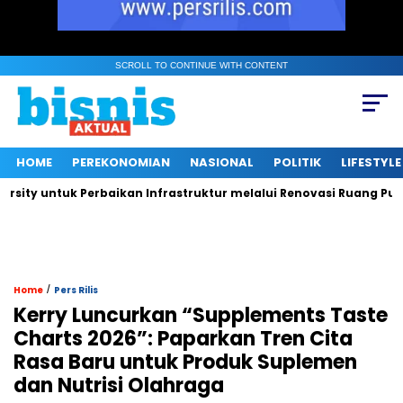
SCROLL TO CONTINUE WITH CONTENT
HOME
PEREKONOMIAN
NASIONAL
POLITIK
LIFESTYLE
 untuk Perbaikan Infrastruktur melalui Renovasi Ruang Publik
/
Home
Pers Rilis
Kerry Luncurkan “Supplements Taste
Charts 2026”: Paparkan Tren Cita
Rasa Baru untuk Produk Suplemen
dan Nutrisi Olahraga