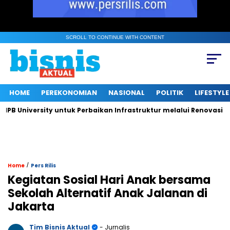
SCROLL TO CONTINUE WITH CONTENT
HOME
PEREKONOMIAN
NASIONAL
POLITIK
LIFESTYLE
niversity untuk Perbaikan Infrastruktur melalui Renovasi Ruang
/
Home
Pers Rilis
Kegiatan Sosial Hari Anak bersama
Sekolah Alternatif Anak Jalanan di
Jakarta
Tim Bisnis Aktual
- Jurnalis