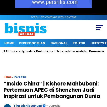
SCROLL TO CONTINUE WITH CONTENT
HOME
PEREKONOMIAN
NASIONAL
POLITIK
LIFESTYLE
University untuk Perbaikan Infrastruktur melalui Renovasi Ruan
/
Home
Pers Rilis
“Inside China” | Kishore Mahbubani:
Pertemuan APEC di Shenzhen Jadi
Inspirasi untuk Pembangunan Dunia
Tim Bisnis Aktual
- Jurnalis