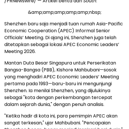
/PRNewswire/ — Artikel berita dari
South
:
&amp;amp;amp;amp;amp;nbsp;
Shenzhen
baru saja menjadi tuan rumah Asia-Pacific
Economic Cooperation (APEC) Informal Senior
Officials’ Meeting. Di ajang ini,
Shenzhen
juga telah
ditetapkan sebagai lokasi APEC Economic Leaders’
Meeting 2026.
Mantan Duta Besar Singapura untuk Perserikatan
Bangsa-Bangsa (PBB), Kishore Mahbubani—sosok
yang menghadiri APEC Economic Leaders’ Meeting
pertama pada 1993—baru-baru ini mengunjungi
Shenzhen
. Ia menilai
Shenzhen
, yang dijulukinya
sebagai "kota dengan perkembangan tercepat
dalam sejarah dunia," dengan penuh analisis.
"Ketika hadir di kota ini, para pemimpin APEC akan
sangat terkesan," ujar Mahbubani. "Pencapaian