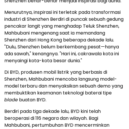
Shenzhen benar-benar menjadi inspirasi bagi dunia."
Menurutnya, inspirasi ini terletak pada transformasi
industri di Shenzhen Berdiri di puncak sebuah gedung
pencakar langit yang menghadap Teluk Shenzhen,
Mahbubani mengenang saat ia memandang
Shenzhen
dari
Hong Kong
beberapa dekade lalu.
"Dulu,
Shenzhen
belum berkembang pesat—hanya
ada sawah," kenangnya. "Hari ini, cakrawala kota ini
menyaingi kota-kota besar dunia."
Di BYD, produsen mobil listrik yang berbasis di
Shenzhen
, Mahbubani mencoba langsung model-
model terbaru dan menyaksikan sebuah demo yang
membuktikan keamanan teknologi baterai tipe
blade
buatan BYD.
Berdiri pada tiga dekade lalu, BYD kini telah
beroperasi di 116 negara dan wilayah.
Bagi
Mahbubani
, pertumbuhan BYD mencerminkan