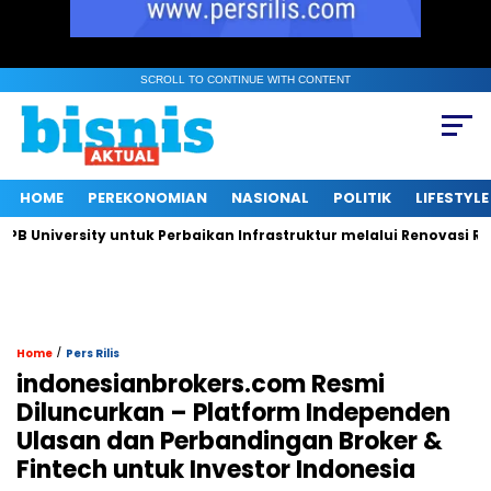
SCROLL TO CONTINUE WITH CONTENT
HOME
PEREKONOMIAN
NASIONAL
POLITIK
LIFESTYLE
niversity untuk Perbaikan Infrastruktur melalui Renovasi Ruang
/
Home
Pers Rilis
indonesianbrokers.com Resmi
Diluncurkan – Platform Independen
Ulasan dan Perbandingan Broker &
Fintech untuk Investor Indonesia