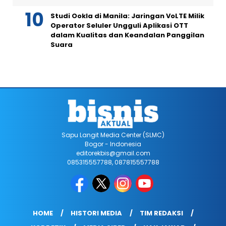
Studi Ookla di Manila: Jaringan VoLTE Milik
Operator Seluler Ungguli Aplikasi OTT
dalam Kualitas dan Keandalan Panggilan
Suara
Sapu Langit Media Center (SLMC)
Bogor - Indonesia
editorekbis@gmail.com
085315557788, 087815557788
HOME
HISTORI MEDIA
TIM REDAKSI