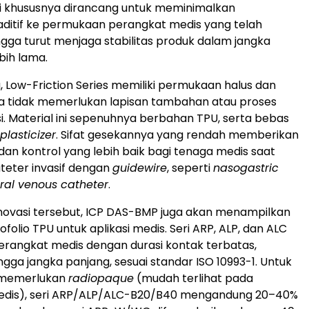
si khususnya dirancang untuk meminimalkan
ditif ke permukaan perangkat medis yang telah
ngga turut menjaga stabilitas produk dalam jangka
bih lama.
, Low-Friction Series memiliki permukaan halus dan
a tidak memerlukan lapisan tambahan atau proses
. Material ini sepenuhnya berbahan TPU, serta bebas
plasticizer
. Sifat gesekannya yang rendah memberikan
n kontrol yang lebih baik bagi tenaga medis saat
teter invasif dengan
guidewire
, seperti
nasogastric
ral venous catheter
.
inovasi tersebut, ICP DAS-BMP juga akan menampilkan
folio TPU untuk aplikasi medis. Seri ARP, ALP, dan ALC
rangkat medis dengan durasi kontak terbatas,
gga jangka panjang, sesuai standar ISO 10993-1. Untuk
g memerlukan
radiopaque
(mudah terlihat pada
edis), seri ARP/ALP/ALC-B20/B40 mengandung 20–40%