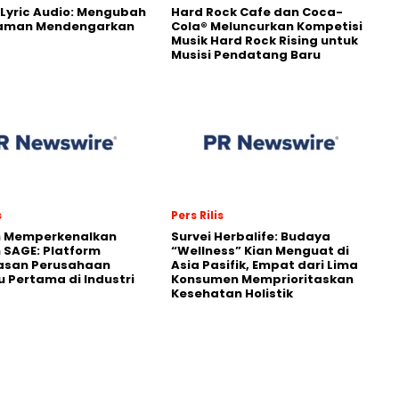
Lyric Audio: Mengubah
Hard Rock Cafe dan Coca-
aman Mendengarkan
Cola® Meluncurkan Kompetisi
Musik Hard Rock Rising untuk
Musisi Pendatang Baru
s
Pers Rilis
n Memperkenalkan
Survei Herbalife: Budaya
 SAGE: Platform
“Wellness” Kian Menguat di
asan Perusahaan
Asia Pasifik, Empat dari Lima
 Pertama di Industri
Konsumen Memprioritaskan
Kesehatan Holistik