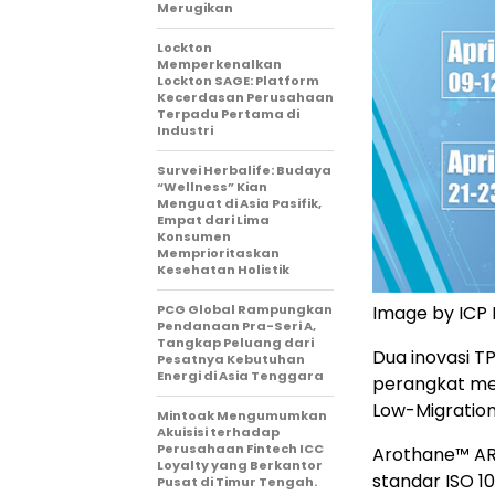
Merugikan
Lockton
Memperkenalkan
Lockton SAGE: Platform
Kecerdasan Perusahaan
Terpadu Pertama di
Industri
Survei Herbalife: Budaya
“Wellness” Kian
Menguat di Asia Pasifik,
Empat dari Lima
Konsumen
Memprioritaskan
Kesehatan Holistik
Image by ICP
PCG Global Rampungkan
Pendanaan Pra-Seri A,
Tangkap Peluang dari
Dua inovasi 
Pesatnya Kebutuhan
Energi di Asia Tenggara
perangkat med
Low-Migration 
Mintoak Mengumumkan
Akuisisi terhadap
Perusahaan Fintech ICC
Arothane™ AR
Loyalty yang Berkantor
standar ISO 1
Pusat di Timur Tengah.