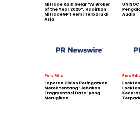
Mitrade Raih Gelar “AI Broker
UNISOC 
of the Year 2026”, Hadirkan
Pengal
MitradeGPT Versi Terbaru di
Audio
Asia
Pers Rilis
Pers Rili
Laporan Cision Peringatkan
Lockto
Merek tentang ‘Jebakan
Lockton
Fragmentasi Data’ yang
Kecerd
Merugikan
Terpadu