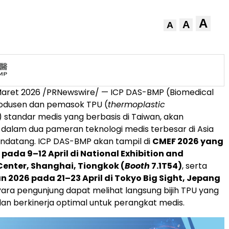
A
A
A
Maret 2026
/PRNewswire/ — ICP DAS-BMP (Biomedical
rodusen dan pemasok TPU (
thermoplastic
) standar medis yang berbasis di Taiwan, akan
i dalam dua pameran teknologi medis terbesar di Asia
ndatang. ICP DAS-BMP akan tampil di
CMEF 2026 yang
pada 9–12 April di National Exhibition and
enter, Shanghai, Tiongkok (
Booth
7.1T54)
, serta
 2026 pada 21–23 April di Tokyo Big Sight, Jepang
 Para pengunjung dapat melihat langsung bijih TPU yang
 dan berkinerja optimal untuk perangkat medis.