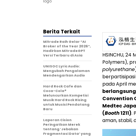
logo
Berita Terkait
Mitrade Raih Gelar “AI
Broker of the Year 2026”,
Hadirkan MitradeGPT
HSINCHU
,
24 
Versi Terbaru di Asia
Polymers), p
UNISOC Lyric Audio:
polyurethane
Mengubah Pengalaman
Mendengarkan Audio
berpartisipas
pada April me
Hard Rock Cafe dan
berlangsung 
Coca-Cola®
Meluncurkan Kompetisi
Convention C
Musik Hard Rock Rising
untuk Musisi Pendatang
Medtec Japan
Baru
(
Booth
1211)
.
aman, stabil,
Laporan Cision
Peringatkan Merek
tentang ‘Jebakan
Fragmentasi Data’ yang