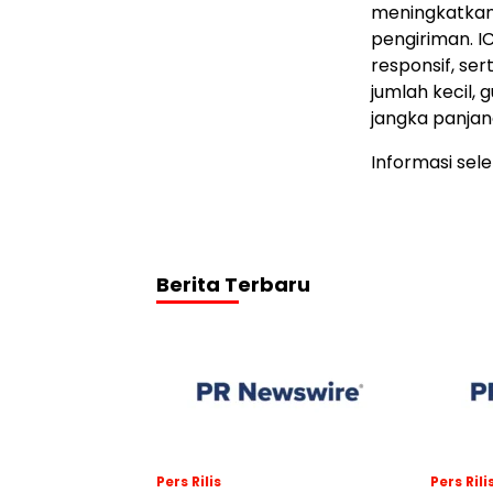
meningkatkan
pengiriman. I
responsif, ser
jumlah kecil
jangka panjan
Informasi sel
Berita Terbaru
Pers Rilis
Pers Rili