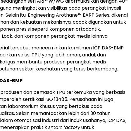
, sedangkan seri ARP-W/WG diformulasikan dengan 40–
guna meningkatkan visibilitas pada perangkat invasif
. Selain itu, Engineering Arothane™ EARP Series, dikenal
ihan dan kekuatan mekanisnya, cocok digunakan untuk
onen presisi seperti komponen ortodontik,
-Lock, dan komponen perangkat medis lainnya.
erial tersebut mencerminkan komitmen ICP DAS-BMP
irkan solusi TPU yang lebih aman, andal, dan
ekaligus membantu produsen perangkat medis
utuhan sektor kesehatan yang terus berkembang.
 DAS-BMP
 produsen dan pemasok TPU terkemuka yang berbasis
peroleh sertifikasi ISO 13485. Perusahaan ini juga
an laboratorium khusus yang berfokus pada
litas. Selain memanfaatkan lebih dari 30 tahun
lam otomatisasi industri dari induk usahanya, ICP DAS,
menerapkan praktik
smart factory
untuk