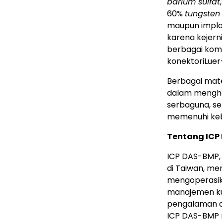
barium sulfat
60%
tungsten
maupun implan
karena kejern
berbagai komp
konektoriLuer
Berbagai mat
dalam menghad
serbaguna, s
memenuhi keb
Tentang ICP
ICP DAS-BMP,
di Taiwan, mem
mengoperasik
manajemen kua
pengalaman da
ICP DAS-BMP 