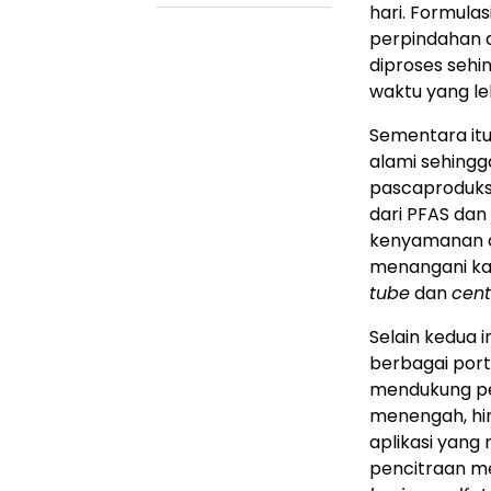
hari. Formula
perpindahan a
diproses sehi
waktu yang le
Sementara itu
alami sehingg
pascaproduksi
dari PFAS dan
kenyamanan da
menangani ka
tube
dan
cent
Selain kedua 
berbagai porto
mendukung pe
menengah, hin
aplikasi yan
pencitraan m