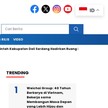
ID
 RILIS
VIDEO
bupaten Deli Serdang Hadirkan Ruang Publik Bersama melalui
TRENDING
Weichai Group: 40 Tahun
Berkarya di Vietnam,
Bekerja sama
Membangun Masa Depan
yang Lebih Hijau dan