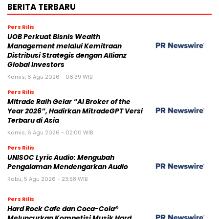
BERITA TERBARU
Pers Rilis
UOB Perkuat Bisnis Wealth
Management melalui Kemitraan
Distribusi Strategis dengan Allianz
Global Investors
Kamis, 6 Agu 2026 - 06:39 WIB
Pers Rilis
Mitrade Raih Gelar “AI Broker of the
Year 2026”, Hadirkan MitradeGPT Versi
Terbaru di Asia
Kamis, 6 Agu 2026 - 02:00 WIB
Pers Rilis
UNISOC Lyric Audio: Mengubah
Pengalaman Mendengarkan Audio
Rabu, 5 Agu 2026 - 23:58 WIB
Pers Rilis
Hard Rock Cafe dan Coca-Cola®
Meluncurkan Kompetisi Musik Hard