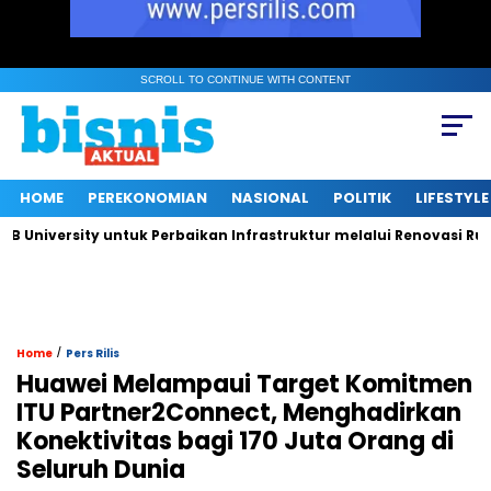
SCROLL TO CONTINUE WITH CONTENT
HOME
PEREKONOMIAN
NASIONAL
POLITIK
LIFESTYLE
versity untuk Perbaikan Infrastruktur melalui Renovasi Ruang P
/
Home
Pers Rilis
Huawei Melampaui Target Komitmen
ITU Partner2Connect, Menghadirkan
Konektivitas bagi 170 Juta Orang di
Seluruh Dunia