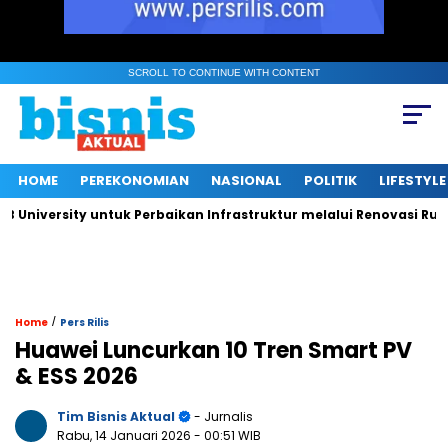
SCROLL TO CONTINUE WITH CONTENT
HOME
PEREKONOMIAN
NASIONAL
POLITIK
LIFESTYLE
ersity untuk Perbaikan Infrastruktur melalui Renovasi Ruang Pu
/
Home
Pers Rilis
Huawei Luncurkan 10 Tren Smart PV
& ESS 2026
Tim Bisnis Aktual
- Jurnalis
Rabu, 14 Januari 2026
- 00:51 WIB