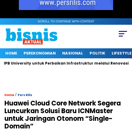
SCROLL TO CONTINUE WITH CONTENT
HOME
PEREKONOMIAN
NASIONAL
POLITIK
LIFESTYLE
University untuk Perbaikan Infrastruktur melalui Renovasi Ruan
/
Home
Pers Rilis
Huawei Cloud Core Network Segera
Luncurkan Solusi Baru ICNMaster
untuk Jaringan Otonom “Single-
Domain”