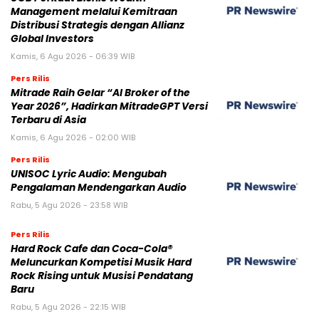
Management melalui Kemitraan
Distribusi Strategis dengan Allianz
Global Investors
Kamis, 6 Agu 2026 - 06:39 WIB
Pers Rilis
Mitrade Raih Gelar “AI Broker of the
Year 2026”, Hadirkan MitradeGPT Versi
Terbaru di Asia
Kamis, 6 Agu 2026 - 02:00 WIB
Pers Rilis
UNISOC Lyric Audio: Mengubah
Pengalaman Mendengarkan Audio
Rabu, 5 Agu 2026 - 23:58 WIB
Pers Rilis
Hard Rock Cafe dan Coca-Cola®
Meluncurkan Kompetisi Musik Hard
Rock Rising untuk Musisi Pendatang
Baru
Rabu, 5 Agu 2026 - 22:15 WIB