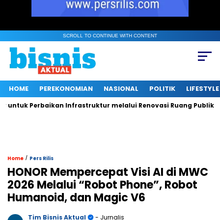
SCROLL TO CONTINUE WITH CONTENT
HOME
PEREKONOMIAN
NASIONAL
POLITIK
LIFESTYLE
k Perbaikan Infrastruktur melalui Renovasi Ruang Publik
M
/
Home
Pers Rilis
HONOR Mempercepat Visi AI di MWC
2026 Melalui “Robot Phone”, Robot
Humanoid, dan Magic V6
Tim Bisnis Aktual
- Jurnalis