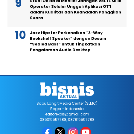
Studi Ookla di Manila: Jaringan VoLTE Milik
Operator Seluler Ungguli Aplikasi OTT
dalam Kualitas dan Keandalan Panggilan
Suara
Jazz Hipster Perkenalkan “3-Way
Bookshelf Speaker” dengan Desain
“Sealed Bass” untuk Tingkatkan
Pengalaman Audio Desktop
Sapu Langit Media Center (SLMC)
Bogor - Indonesia
editorekbis@gmail.com
085315557788, 087815557788