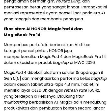
pengalaman bermain gim,
multitasking
, dan
pemrosesan berat yang sangat lancar. Perangkat ini
menjadi representasi nyata ponsel lipat pada era AI
yang tangguh dan membantu pengguna.
Ekosistem AI HONOR: MagicPad 4 dan
MagicBook Pro 14
Memperluas portofolio berbasiskan AI di luar
kategori ponsel pintar, HONOR juga
memperkenalkan MagicPad 4 dan MagicBook Pro 14
dalam ekosistem produk
flagship
di MWC 2026.
MagicPad 4 dibekali platform seluler Snapdragon 8
Gen 5
[5]
dan menghadirkan performa kelas
flagship
dalam desain tablet ultra-tipis 4,8 mm. Tablet ini
memiliki layar OLED 3K dengan
refresh rate
165Hz,
yang terdepan di kelasnya. Didukung fitur
multitasking
berbasiskan AI, MagicPad 4 mendukung
produktivitas dan pembuatan konten secara lancar