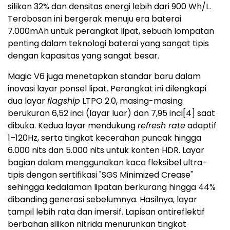
silikon 32% dan densitas energi lebih dari 900 Wh/L.
Terobosan ini bergerak menuju era baterai
7.000mAh untuk perangkat lipat, sebuah lompatan
penting dalam teknologi baterai yang sangat tipis
dengan kapasitas yang sangat besar.
Magic V6 juga menetapkan standar baru dalam
inovasi layar ponsel lipat. Perangkat ini dilengkapi
dua layar
flagship
LTPO 2.0, masing-masing
berukuran 6,52 inci (layar luar) dan 7,95 inci
[4]
saat
dibuka. Kedua layar mendukung
refresh rate
adaptif
1–120Hz, serta tingkat kecerahan puncak hingga
6.000 nits dan 5.000 nits untuk konten HDR. Layar
bagian dalam menggunakan kaca fleksibel ultra-
tipis dengan sertifikasi "SGS Minimized Crease"
sehingga kedalaman lipatan berkurang hingga 44%
dibanding generasi sebelumnya. Hasilnya, layar
tampil lebih rata dan imersif. Lapisan antireflektif
berbahan silikon nitrida menurunkan tingkat