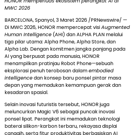
HONOR memperluas ekosistem perangkat AI di
MWC 2026
BARCELONA, Spanyol, 3 Maret 2026 /PRNewswire/ —
Di MWC 2026, HONOR mempercepat visi
Augmented
Human Intelligence
(AHI) dan ALPHA PLAN melalui
tiga pilar utama: Alpha Phone, Alpha Store, dan
Alpha Lab. Dengan komitmen jangka panjang pada
AI yang berpusat pada manusia, HONOR
menampilkan pratinjau Robot Phone—sebuah
eksplorasi penuh terobosan dalam
embodied
intelligence
dan konsep baru ponsel pintar masa
depan yang memadukan kemampuan gerak dan
kesadaran spasial.
Selain inovasi futuristis tersebut, HONOR juga
meluncurkan Magic V6 sebagai puncak inovasi
ponsel lipat. Perangkat ini memadukan teknologi
baterai silikon-karbon terbaru, rekayasa displai
canggih, serta fitur produktivitas berbasiskan AI