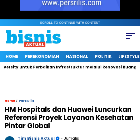
SCROLL TO CONTINUE WITH CONTENT
HOME
PEREKONOMIAN
NASIONAL
POLITIK
LIFESTYLE
ity untuk Perbaikan Infrastruktur melalui Renovasi Ruang Publi
/
Home
Pers Rilis
HM Hospitals dan Huawei Luncurkan
Referensi Proyek Layanan Kesehatan
Pintar Global
Tim Bisnis Aktual
- Jurnalis