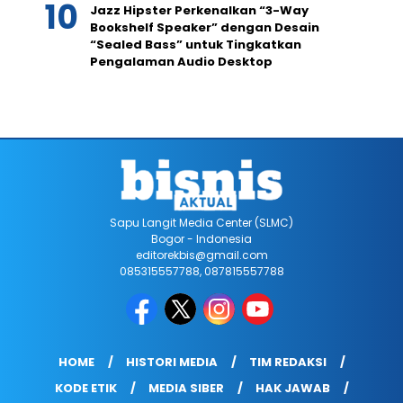
Jazz Hipster Perkenalkan “3-Way
Bookshelf Speaker” dengan Desain
“Sealed Bass” untuk Tingkatkan
Pengalaman Audio Desktop
Sapu Langit Media Center (SLMC)
Bogor - Indonesia
editorekbis@gmail.com
085315557788, 087815557788
HOME
HISTORI MEDIA
TIM REDAKSI
KODE ETIK
MEDIA SIBER
HAK JAWAB