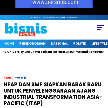
SCROLL TO CONTINUE WITH CONTENT
HOME
PEREKONOMIAN
NASIONAL
POLITIK
LIFESTYLE
University untuk Perbaikan Infrastruktur melalui Renovasi Ruan
/
Home
Pers Rilis
HFAP DAN SMF SIAPKAN BABAK BARU
UNTUK PENYELENGGARAAN AJANG
INDUSTRIAL TRANSFORMATION ASIA-
PACIFIC (ITAP)