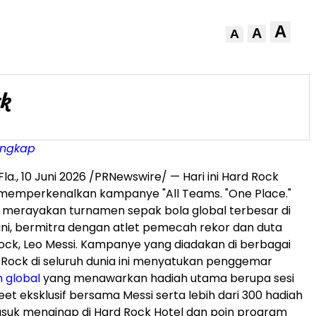
A
A
A
engkap
la.
,
10 Juni 2026
/PRNewswire/ — Hari ini Hard Rock
 memperkenalkan kampanye "All Teams. "One Place."
 merayakan turnamen sepak bola global terbesar di
ni, bermitra dengan atlet pemecah rekor dan duta
ck, Leo Messi. Kampanye yang diadakan di berbagai
 Rock di seluruh dunia ini menyatukan penggemar
n global
yang menawarkan hadiah utama berupa sesi
t eksklusif bersama Messi serta lebih dari 300 hadiah
asuk menginap di Hard Rock Hotel dan poin program