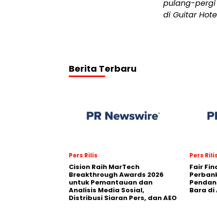
pulang-pergi
di Guitar Hote
Berita Terbaru
Pers Rilis
Pers Rili
Cision Raih MarTech
Fair Fi
Breakthrough Awards 2026
Perban
untuk Pemantauan dan
Pendana
Analisis Media Sosial,
Bara di
Distribusi Siaran Pers, dan AEO