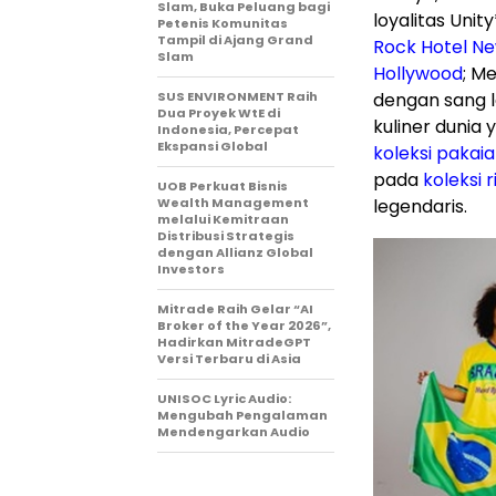
Slam, Buka Peluang bagi
loyalitas Unit
Petenis Komunitas
Tampil di Ajang Grand
Rock Hotel Ne
Slam
Hollywood
; M
SUS ENVIRONMENT Raih
dengan sang l
Dua Proyek WtE di
kuliner dunia
Indonesia, Percepat
Ekspansi Global
koleksi paka
pada
koleksi r
UOB Perkuat Bisnis
Wealth Management
legendaris.
melalui Kemitraan
Distribusi Strategis
dengan Allianz Global
Investors
Mitrade Raih Gelar “AI
Broker of the Year 2026”,
Hadirkan MitradeGPT
Versi Terbaru di Asia
UNISOC Lyric Audio:
Mengubah Pengalaman
Mendengarkan Audio