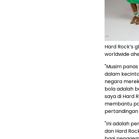
Hard Rock’s gl
worldwide ahe
"Musim panas 
dalam kecint
negara mereka
bola adalah 
saya di Hard 
membantu par
pertandingan
"Ini adalah pe
dan Hard Rock
bagi penggema