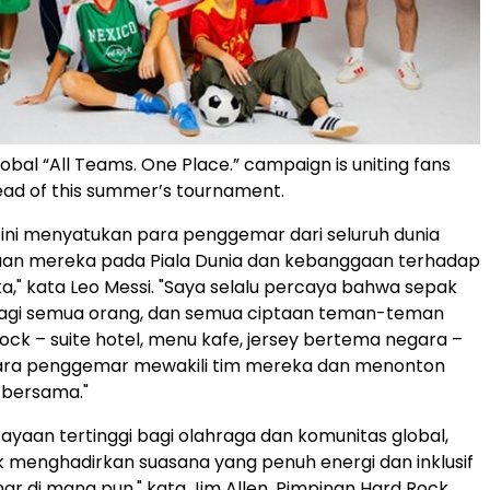
obal “All Teams. One Place.” campaign is uniting fans
ad of this summer’s tournament.
ini menyatukan para penggemar dari seluruh dunia
aan mereka pada Piala Dunia dan kebanggaan terhadap
," kata Leo Messi. "Saya selalu percaya bahwa sepak
bagi semua orang, dan semua ciptaan teman-teman
Rock – suite hotel, menu kafe, jersey bertema negara –
a penggemar mewakili tim mereka dan menonton
 bersama."
rayaan tertinggi bagi olahraga dan komunitas global,
 menghadirkan suasana yang penuh energi dan inklusif
r di mana pun," kata Jim Allen, Pimpinan Hard Rock