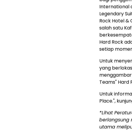
International
Legendary Sui
Rock Hotel & 
salah satu Kaf
berkesempata
Hard Rock ada
setiap momen 
Untuk menyem
yang berlokas
menggambarka
Teams" Hard R
Untuk informa
Place.", kunju
*Lihat Peratu
berlangsung m
utama meliput