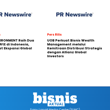
s
Pers Rilis
VIRONMENT Raih Dua
UOB Perkuat Bisnis Wealth
WtE di Indonesia,
Management melalui
t Ekspansi Global
Kemitraan Distribusi Strategis
dengan Allianz Global
Investors
Sapu Langit Media Center (SLMC)