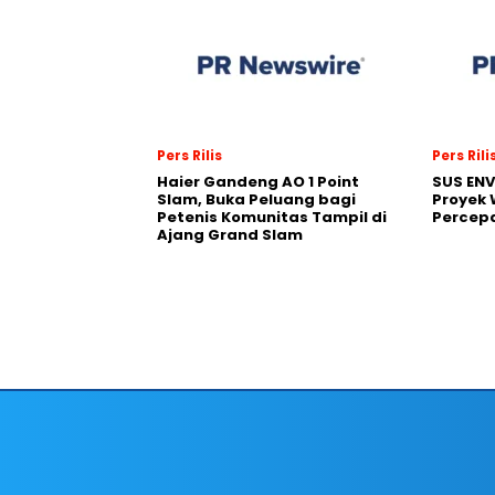
Pers Rilis
Pers Rili
Haier Gandeng AO 1 Point
SUS EN
Slam, Buka Peluang bagi
Proyek 
Petenis Komunitas Tampil di
Percepa
Ajang Grand Slam