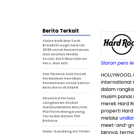
Berita Terkait
Cision Raih MarTech
Breakthrough Awards
2026 untuk Pemantauan
dan Analisis Media
Sosial, Distribusi Siaran
Siaran pers l
Pers, dan AEO
Fair Finance Asia Desak
HOLLYWOOD, F
Perbankan Hentikan
International
Pendanaan untuk Sektor
Batu Bara di ASEAN
dalam rangka
musim panas i
Shueisha Perluas
Jangkauan Global
merek Hard Ro
melalui MANGA MILLION,
properti Hard
Platform Manga yang
Tersedia dalam 100
melalui:
undia
Bahasa
meet-and-gree
Haier Gandeng AO 1 Point
lainnya, term