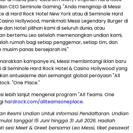
 dan CEO Seminole Gaming. "Anda menginap di Messi
te di Hard Rock Hotel New York atau di Seminole Hard
Casino Hollywood, menikmati Messi Legendary Burger di
e dan Hotel pilihan kami di seluruh dunia, atau
n bertemu Leo setelah memenangkan undian kami,
lah rumah bagi setiap penggemar, setiap tim, dan
musim panas bersejarah ini."
arakkan kampanye ini, Messi membintangi iklan baru
i di Seminole Hard Rock Hotel & Casino Hollywood yang
n antusiasme dan semangat global perayaan "All
ock. "One Place."
si lebih lanjut mengenai program "All Teams. One
ngi
hardrock.com/allteamsoneplace
.
ran Resmi Undian Untuk Informasi Pendaftaran. Undian
ulai tanggal 15 Juni hingga 31 Juli 2026. Hadiah
i sesi Meet & Greet bersama Leo Messi, tiket pesawat