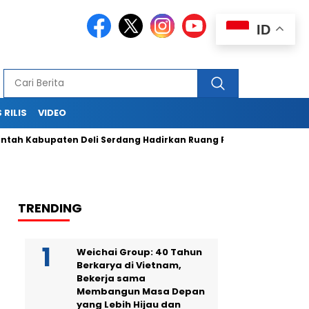
ID
 RILIS
VIDEO
abupaten Deli Serdang Hadirkan Ruang Publik Bersama melalu
TRENDING
Weichai Group: 40 Tahun
Berkarya di Vietnam,
Bekerja sama
Membangun Masa Depan
yang Lebih Hijau dan