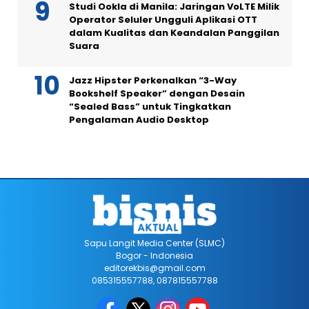
Studi Ookla di Manila: Jaringan VoLTE Milik
Operator Seluler Ungguli Aplikasi OTT
dalam Kualitas dan Keandalan Panggilan
Suara
Jazz Hipster Perkenalkan “3-Way
Bookshelf Speaker” dengan Desain
“Sealed Bass” untuk Tingkatkan
Pengalaman Audio Desktop
Sapu Langit Media Center (SLMC)
Bogor - Indonesia
editorekbis@gmail.com
085315557788, 087815557788