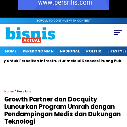
SCROLL TO CONTINUE WITH CONTENT
HOME
PEREKONOMIAN
NASIONAL
POLITIK
LIFESTYLE
ntuk Perbaikan Infrastruktur melalui Renovasi Ruang Publik
/
Home
Pers Rilis
Growth Partner dan Docquity
Luncurkan Program Umrah dengan
Pendampingan Medis dan Dukungan
Teknologi