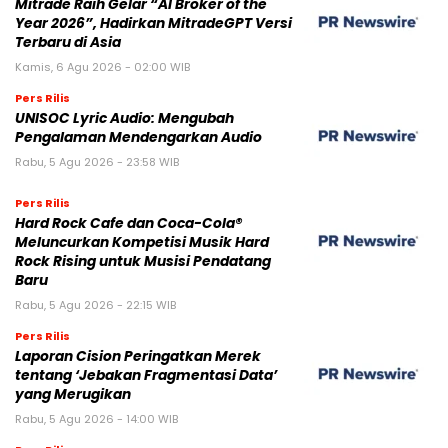
Mitrade Raih Gelar “AI Broker of the
Year 2026”, Hadirkan MitradeGPT Versi
Terbaru di Asia
Kamis, 6 Agu 2026 - 02:00 WIB
Pers Rilis
UNISOC Lyric Audio: Mengubah
Pengalaman Mendengarkan Audio
Rabu, 5 Agu 2026 - 23:58 WIB
Pers Rilis
Hard Rock Cafe dan Coca-Cola®
Meluncurkan Kompetisi Musik Hard
Rock Rising untuk Musisi Pendatang
Baru
Rabu, 5 Agu 2026 - 22:15 WIB
Pers Rilis
Laporan Cision Peringatkan Merek
tentang ‘Jebakan Fragmentasi Data’
yang Merugikan
Rabu, 5 Agu 2026 - 14:00 WIB