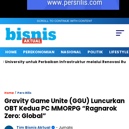
SCROLL TO CONTINUE WITH CONTENT
HOME
PEREKONOMIAN
NASIONAL
POLITIK
LIFESTYLE
rsity untuk Perbaikan Infrastruktur melalui Renovasi Ruang Pub
/
Home
Pers Rilis
Gravity Game Unite (GGU) Luncurkan
OBT Kedua PC MMORPG “Ragnarok
Zero: Global”
Tim Bisnis Aktual
- Jurnalis