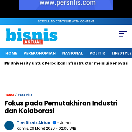
SCROLL TO CONTINUE WITH CONTENT
HOME
PEREKONOMIAN
NASIONAL
POLITIK
LIFESTYLE
niversity untuk Perbaikan Infrastruktur melalui Renovasi Ruang
/
Home
Pers Rilis
Fokus pada Pemutakhiran Industri
dan Kolaborasi
Tim Bisnis Aktual
- Jurnalis
Kamis, 26 Maret 2026
- 02:00 WIB