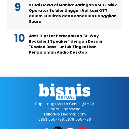
Studi Ookla di Manila: Jaringan VoLTE Milik
Operator Seluler Ungguli Aplikasi OTT
dalam Kualitas dan Keandalan Panggilan
Suara
Jazz Hipster Perkenalkan “3-Way
Bookshelf Speaker” dengan Desain
“Sealed Bass” untuk Tingkatkan
Pengalaman Audio Desktop
Sapu Langit Media Center (SLMC)
Bogor - Indonesia
editorekbis@gmail.com
085315557788, 087815557788