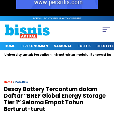
SCROLL TO CONTINUE WITH CONTENT
HOME
PEREKONOMIAN
NASIONAL
POLITIK
LIFESTYLE
versity untuk Perbaikan Infrastruktur melalui Renovasi Ruang P
/
Home
Pers Rilis
Desay Battery Tercantum dalam
Daftar “BNEF Global Energy Storage
Tier 1” Selama Empat Tahun
Berturut-turut