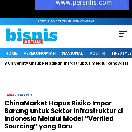
SCROLL TO CONTINUE WITH CONTENT
HOME
PEREKONOMIAN
NASIONAL
POLITIK
LIFESTYLE
iversity untuk Perbaikan Infrastruktur melalui Renovasi Ruang
/
Home
Pers Rilis
ChinaMarket Hapus Risiko Impor
Barang untuk Sektor Infrastruktur di
Indonesia Melalui Model “Verified
Sourcing” yang Baru