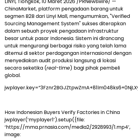
LINYI, Tiongkok, 10 Maret 2026 /PRNewswire/ —
ChinaMarket, platform pengadaan barang untuk
segmen B2B dari Linyi Ma
ll, meng
umumkan, "Verified
Sourcing Management System" sukses diterapkan
dalam sebuah proyek pengadaan infrastruktur
besar untuk pasar Indonesia. Sistem ini dirancang
untuk mengurangi berbagai risiko yang telah lama
ditemui di sektor perdagangan internasional dengan
menyediakan audit produksi langsung di lokasi
secara seketika (
real-time
) bagi pihak pembeli
global.
jwplayer.key=”3Fznr2BGJZtpwZmA+81lm048ks6+0NjLX
How Indonesian Buyers Verify Factories in China
jwplayer(‘myplayer1’).setup({file:
‘https://mma.prnasia.com/media2/2928993/1.mp4’,
image: