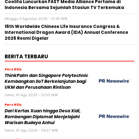
Coolita Luncurkan FAST Media Alliance Pertama di
Indonesia Bersama Sejumlah Stasiun TV Terkemuka
Minggu, 9 Agustus 2026 - 01:45 WIB
16th Worldwide Chinese Life Insurance Congress &
International Dragon Award (IDA) Annual Conference
2026 Resmi Digelar
BERITA TERBARU
Pers Rilis
ThinkPalm dan Singapore Polytechnic
Kembangkan IIoT Berkelanjutan bagi
UKM dan Perusahaan Rintisan
Senin, 10 Agu 2026 - 12:00 WIB
Pers Rilis
Dari Kertas Xuan hingga Desa Xidi,
Rombongan Diplomat Menjelajahi
Warisan Budaya Anhui
Senin, 10 Agu 2026 - 05:57 WIB