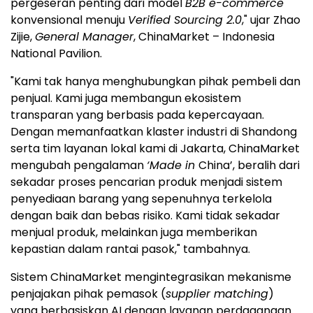
pergeseran penting dari model
B2B e-commerce
konvensional menuju
Verified Sourcing 2.0
," ujar Zhao
Zijie,
General Manager
, ChinaMarket – Indonesia
National Pavilion.
"Kami tak hanya menghubungkan pihak pembeli dan
penjual. Kami juga membangun ekosistem
transparan yang berbasis pada kepercayaan.
Dengan memanfaatkan klaster industri di Shandong
serta tim layanan lokal kami di Jakarta, ChinaMarket
mengubah pengalaman
‘Made in
China’, beralih dari
sekadar proses pencarian produk menjadi sistem
penyediaan barang yang sepenuhnya terkelola
dengan baik dan bebas risiko. Kami tidak sekadar
menjual produk, melainkan juga memberikan
kepastian dalam rantai pasok," tambahnya.
Sistem ChinaMarket mengintegrasikan mekanisme
penjajakan pihak pemasok (
supplier matching
)
yang berbasiskan AI dengan layanan perdagangan