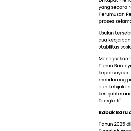
Di Rapat Ple
yang secara r
Perumusan Rep
proses selama
Usulan terse
dua keajaiba
stabilitas sos
Menegaskan ta
Tahun Baruny
kepercayaan d
mendorong pe
dan kebijaka
kesejahteraan
Tiongkok".
Babak Baru
d
Tahun 2025 dil