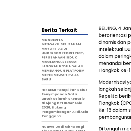
BEIJING
, 4 J
Berita Terkait
berorientasi p
MONDEVITA
dinamis dan 
MENGAKUISISI SAHAM
Intelektual D
MAYORITAS DI
UNDERSCORE DISTRICT,
dalam peringk
PERUSAHAAN INDUK
MAGLIANO, SEBAGAI
menandai ber
LANGKAH KEDUA DALAM
Tiongkok Ke-1
MEMBANGUN PLATFORM
MEREK MEWAH ITALIA
BARU
Modernisasi y
langkah selan
HIKSEMI Tampilkan Solusi
Penyimpanan Data
Repelita beri
untuk Seluruh Skenario
Tiongkok (CP
di Ajang DTI Indonesia
2026, Dukung
Ke-15 dalam s
Pengembangan AI di Asia
Tenggara
pembangunan 
Huawei Jadi Mitra bagi
Di tengah mo