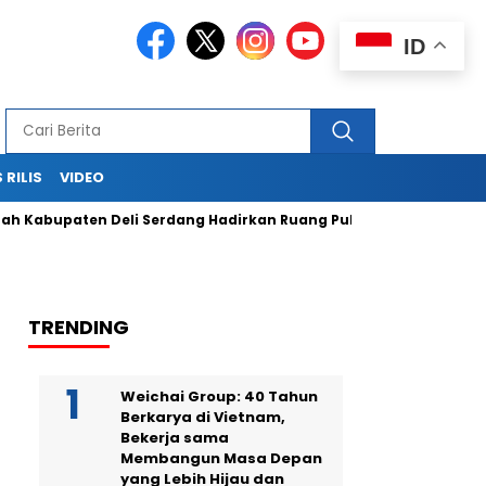
ID
 RILIS
VIDEO
upaten Deli Serdang Hadirkan Ruang Publik Bersama melalui 
TRENDING
Weichai Group: 40 Tahun
Berkarya di Vietnam,
Bekerja sama
Membangun Masa Depan
yang Lebih Hijau dan