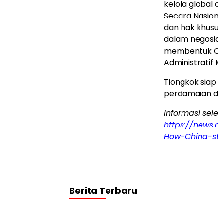
kelola globa
Secara Nasion
dan hak khusu
dalam negosia
membentuk Org
Administratif
Tiongkok sia
perdamaian d
Informasi sel
https://news
How-China-st
Berita Terbaru