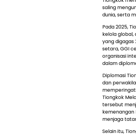
Tiongkok meng
saling mengun
dunia, serta 
Pada 2025, T
kelola global,
yang digagas X
setara, GGI c
organisasi in
dalam diploma
Diplomasi Tio
dan perwakila
memperingati
Tiongkok Mela
tersebut menj
kemenangan Pe
menjaga tatan
Selain itu, T