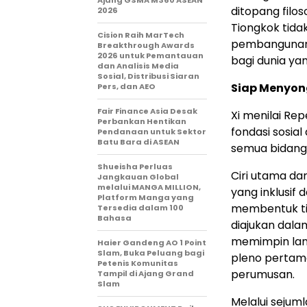
Ajang GSMA M360 ASEAN
ditopang filos
2026
Tiongkok tida
Cision Raih MarTech
pembangunan 
Breakthrough Awards
2026 untuk Pemantauan
bagi dunia ya
dan Analisis Media
Sosial, Distribusi Siaran
Siap Menyon
Pers, dan AEO
Fair Finance Asia Desak
Xi menilai Re
Perbankan Hentikan
fondasi sosia
Pendanaan untuk Sektor
Batu Bara di ASEAN
semua bidang 
Shueisha Perluas
Ciri utama dar
Jangkauan Global
melalui MANGA MILLION,
yang inklusif 
Platform Manga yang
membentuk tim
Tersedia dalam 100
Bahasa
diajukan dala
memimpin lang
Haier Gandeng AO 1 Point
Slam, Buka Peluang bagi
pleno pertam
Petenis Komunitas
perumusan.
Tampil di Ajang Grand
Slam
Melalui sejuml