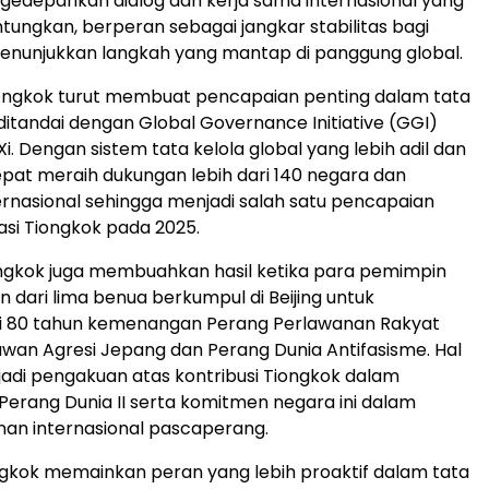
edepankan dialog dan kerja sama internasional yang
tungkan, berperan sebagai jangkar stabilitas bagi
menunjukkan langkah yang mantap di panggung global.
iongkok turut membuat pencapaian penting dalam tata
 ditandai dengan Global Governance Initiative (GGI)
i. Dengan sistem tata kelola global yang lebih adil dan
epat meraih dukungan lebih dari 140 negara dan
ternasional sehingga menjadi salah satu pencapaian
si Tiongkok pada 2025.
ngkok juga membuahkan hasil ketika para pemimpin
n dari lima benua berkumpul di
Beijing
untuk
 80 tahun kemenangan Perang Perlawanan Rakyat
wan Agresi Jepang dan Perang Dunia Antifasisme. Hal
adi pengakuan atas kontribusi Tiongkok dalam
rang Dunia II serta komitmen negara ini dalam
an internasional pascaperang.
iongkok memainkan peran yang lebih proaktif dalam tata