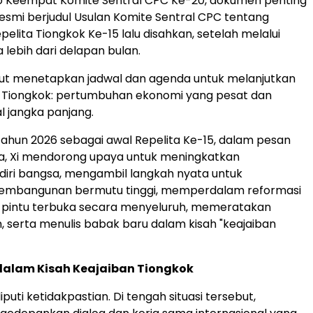
no Keempat Komite Sentral CPC Ke-20, dokumen penting
esmi berjudul Usulan Komite Sentral CPC tentang
elita Tiongkok Ke-15 lalu disahkan, setelah melalui
 lebih dari delapan bulan.
but menetapkan jadwal dan agenda untuk melanjutkan
n Tiongkok: pertumbuhan ekonomi yang pesat dan
ial jangka panjang.
hun 2026 sebagai awal Repelita Ke-15, dalam pesan
a, Xi mendorong upaya untuk meningkatkan
iri bangsa, mengambil langkah nyata untuk
mbangunan bermutu tinggi, memperdalam reformasi
n pintu terbuka secara menyeluruh, memeratakan
, serta menulis babak baru dalam kisah "keajaiban
alam Kisah Keajaiban Tiongkok
iputi ketidakpastian. Di tengah situasi tersebut,