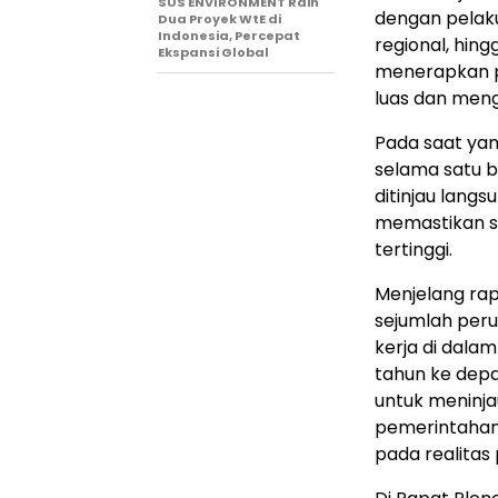
SUS ENVIRONMENT Raih
dengan pelak
Dua Proyek WtE di
Indonesia, Percepat
regional, hing
Ekspansi Global
menerapkan 
luas dan meng
Pada saat yang
selama satu b
ditinjau langs
memastikan s
tertinggi.
Menjelang rap
sejumlah per
kerja di dala
tahun ke dep
untuk meninja
pemerintahan 
pada realitas 