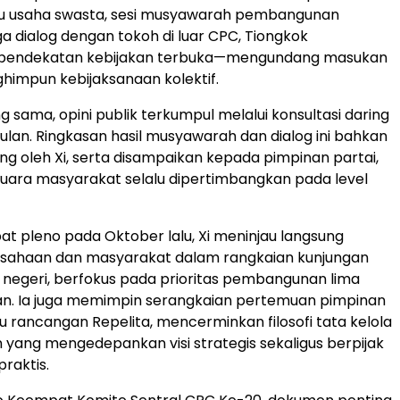
u usaha swasta, sesi musyawarah pembangunan
ga dialog dengan tokoh di luar CPC, Tiongkok
pendekatan kebijakan terbuka—mengundang masukan
himpun kebijaksanaan kolektif.
 sama, opini publik terkumpul melalui konsultasi daring
ulan. Ringkasan hasil musyawarah dan dialog ini bahkan
ung oleh Xi, serta disampaikan kepada pimpinan partai,
uara masyarakat selalu dipertimbangkan pada level
at pleno pada Oktober lalu, Xi meninjau langsung
usahaan dan masyarakat dalam rangkaian kunjungan
m negeri, berfokus pada prioritas pembangunan lima
an. Ia juga memimpin serangkaian pertemuan pimpinan
u rancangan Repelita, mencerminkan filosofi tata kelola
yang mengedepankan visi strategis sekaligus berpijak
praktis.