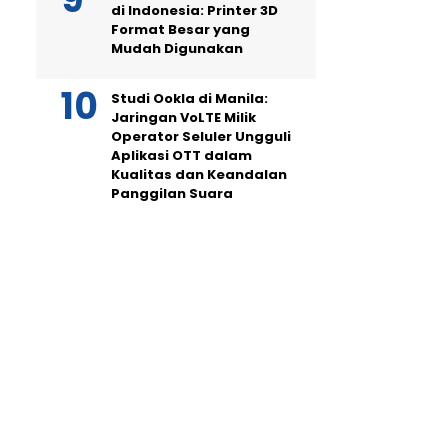
di Indonesia: Printer 3D
Format Besar yang
Mudah Digunakan
Studi Ookla di Manila:
Jaringan VoLTE Milik
Operator Seluler Ungguli
Aplikasi OTT dalam
Kualitas dan Keandalan
Panggilan Suara