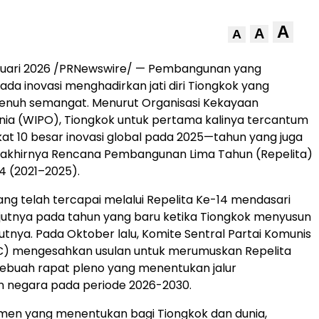
A
A
A
anuari 2026 /PRNewswire/ — Pembangunan yang
ada inovasi menghadirkan jati diri Tiongkok yang
penuh semangat. Menurut Organisasi Kekayaan
unia (WIPO), Tiongkok untuk pertama kalinya tercantum
at 10 besar inovasi global pada 2025—tahun yang juga
akhirnya Rencana Pembangunan Lima Tahun (Repelita)
4 (2021–2025).
ang telah tercapai melalui Repelita Ke-14 mendasari
jutnya pada tahun yang baru ketika Tiongkok menyusun
kutnya. Pada Oktober lalu, Komite Sentral Partai Komunis
C) mengesahkan usulan untuk merumuskan Repelita
ebuah rapat pleno yang menentukan jalur
negara pada periode 2026-2030.
men yang menentukan bagi Tiongkok dan dunia,